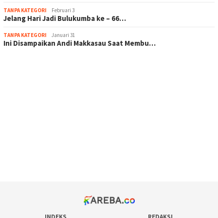
TANPA KATEGORI
Februari 3
Jelang Hari Jadi Bulukumba ke – 66…
TANPA KATEGORI
Januari 31
Ini Disampaikan Andi Makkasau Saat Membu…
scatter hitam mahjong rekomendasi
maxwin slot online
pola rumus slot gacor
admin slot gacor
situs judi online
bonus scatter hitam mahjong
pakar pola gacor slot online
prediksi juara taruhan bola
INDEKS
REDAKSI