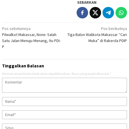
SEBARKAN
Navigasi
Pos sebelumnya
Pos berikutnya
Pilwalkot Makassar, None: Salah
Tiga Balon Walikota Makassar “Cari
pos
Satu Jalan Menuju Menang, Itu PDI-
Muka” di Rakerda PDIP
P
Tinggalkan Balasan
Alamat email Anda tidak akan dipublikasikan.
Ruas yang wajib ditandai
*