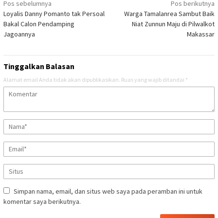
Navigasi
Pos sebelumnya
Pos berikutnya
Loyalis Danny Pomanto tak Persoal
Warga Tamalanrea Sambut Baik
pos
Bakal Calon Pendamping
Niat Zunnun Maju di Pilwalkot
Jagoannya
Makassar
Tinggalkan Balasan
Alamat email Anda tidak akan dipublikasikan.
Ruas yang wajib ditandai
*
Simpan nama, email, dan situs web saya pada peramban ini untuk
komentar saya berikutnya.