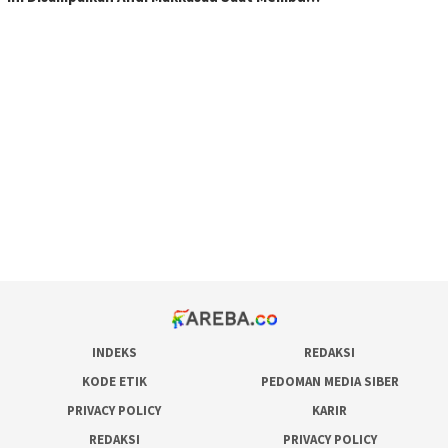
scatter hitam mahjong rekomendasi
maxwin slot online
pola rumus slot gacor
admin slot gacor
situs judi online
bonus scatter hitam mahjong
pakar pola gacor slot online
prediksi juara taruhan bola
INDEKS
REDAKSI
KODE ETIK
PEDOMAN MEDIA SIBER
PRIVACY POLICY
KARIR
REDAKSI
PRIVACY POLICY