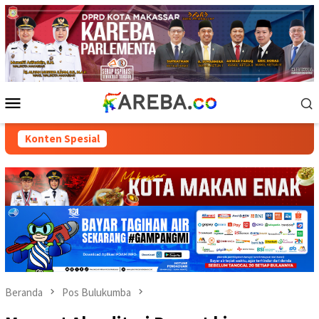
Loncat
ke
konten
Menu
Mobile
Konten Spesial
Beranda
Pos Bulukumba