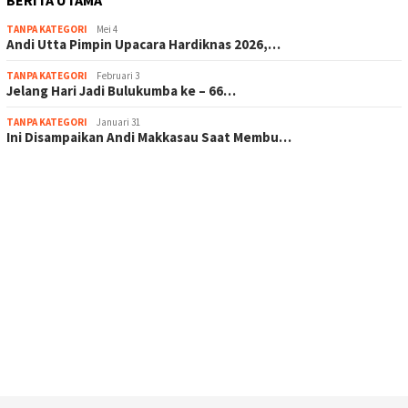
BERITA UTAMA
TANPA KATEGORI
Mei 4
Andi Utta Pimpin Upacara Hardiknas 2026,…
TANPA KATEGORI
Februari 3
Jelang Hari Jadi Bulukumba ke – 66…
TANPA KATEGORI
Januari 31
Ini Disampaikan Andi Makkasau Saat Membu…
scatter hitam mahjong rekomendasi
maxwin slot online
pola rumus slot gacor
admin slot gacor
situs judi online
bonus scatter hitam mahjong
pakar pola gacor slot online
prediksi juara taruhan bola