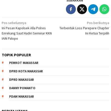
SEBARKAN
Navigasi
Pos sebelumnya
Pos berikutnya
Ini Pesan Kapolsek Alla Polres
Terbentuk Loss Parepare Chapter
pos
Enrekang Saat Hadiri Seminar KKN
Ini Ketua Terpilih
IAIN Palopo
TOPIK POPULER
PEMKOT MAKASSAR
DPRD KOTA MAKASSAR
DPRD MAKASSAR
DANNY POMANTO
PDAM MAKASSAR