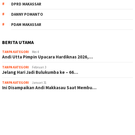
DPRD MAKASSAR
DANNY POMANTO
PDAM MAKASSAR
BERITA UTAMA
TANPA KATEGORI
Mei 4
Andi Utta Pimpin Upacara Hardiknas 2026,…
TANPA KATEGORI
Februari 3
Jelang Hari Jadi Bulukumba ke – 66…
TANPA KATEGORI
Januari 31
Ini Disampaikan Andi Makkasau Saat Membu…
scatter hitam mahjong rekomendasi
maxwin slot online
pola rumus slot gacor
admin slot gacor