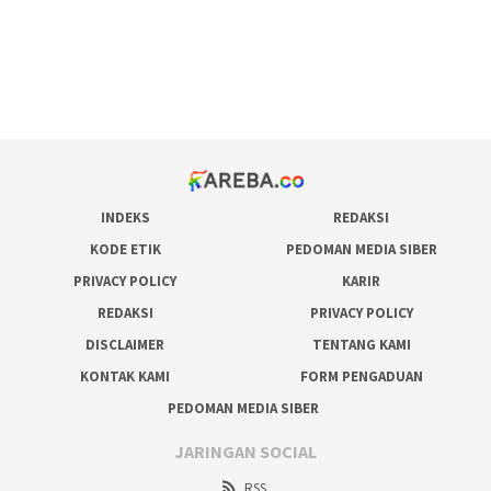
situs judi online
bonus scatter hitam mahjong
pakar pola gacor slot online
prediksi juara taruhan bola
INDEKS
REDAKSI
KODE ETIK
PEDOMAN MEDIA SIBER
PRIVACY POLICY
KARIR
REDAKSI
PRIVACY POLICY
DISCLAIMER
TENTANG KAMI
KONTAK KAMI
FORM PENGADUAN
PEDOMAN MEDIA SIBER
JARINGAN SOCIAL
RSS