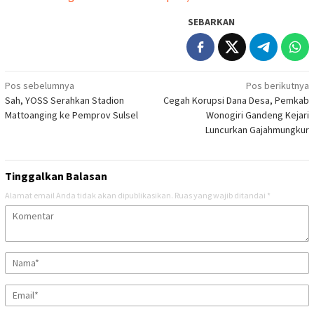
SEBARKAN
Navigasi
Pos sebelumnya
Pos berikutnya
Sah, YOSS Serahkan Stadion
Cegah Korupsi Dana Desa, Pemkab
pos
Mattoanging ke Pemprov Sulsel
Wonogiri Gandeng Kejari
Luncurkan Gajahmungkur
Tinggalkan Balasan
Alamat email Anda tidak akan dipublikasikan.
Ruas yang wajib ditandai
*