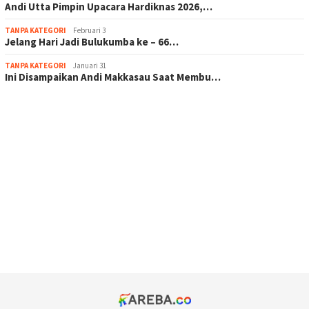
Andi Utta Pimpin Upacara Hardiknas 2026,…
TANPA KATEGORI
Februari 3
Jelang Hari Jadi Bulukumba ke – 66…
TANPA KATEGORI
Januari 31
Ini Disampaikan Andi Makkasau Saat Membu…
scatter hitam mahjong rekomendasi
maxwin slot online
pola rumus slot gacor
admin slot gacor
situs judi online
bonus scatter hitam mahjong
pakar pola gacor slot online
prediksi juara taruhan bola