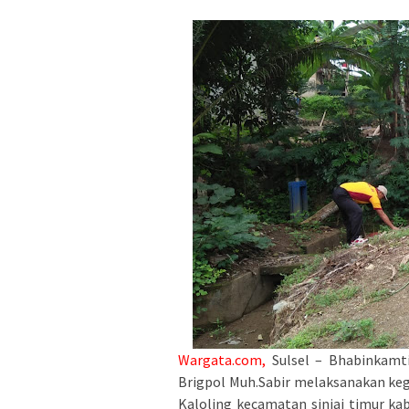
Wargata.com,
Sulsel – Bhabinkamti
Brigpol Muh.Sabir melaksanakan keg
Kaloling kecamatan sinjai timur ka