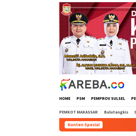
Loncat
ke
konten
HOME
PSM
PEMPROV SULSEL
P
PEMKOT MAKASSAR
Bulutangkis
Konten Spesial