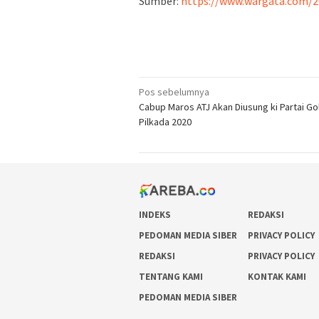
Sumber:
https://www.wargata.com/2
Navigasi
Pos sebelumnya
Cabup Maros ATJ Akan Diusung ki Partai Go
pos
Pilkada 2020
INDEKS
REDAKSI
PEDOMAN MEDIA SIBER
PRIVACY POLICY
REDAKSI
PRIVACY POLICY
TENTANG KAMI
KONTAK KAMI
PEDOMAN MEDIA SIBER