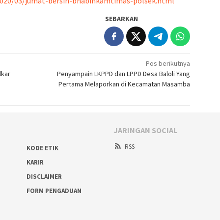
020/03/jumat-bersih-bhabinkamtimas-polsek.html
SEBARKAN
Pos berikutnya
lkar
Penyampain LKPPD dan LPPD Desa Baloli Yang
Pertama Melaporkan di Kecamatan Masamba
JARINGAN SOCIAL
RSS
KODE ETIK
KARIR
DISCLAIMER
FORM PENGADUAN