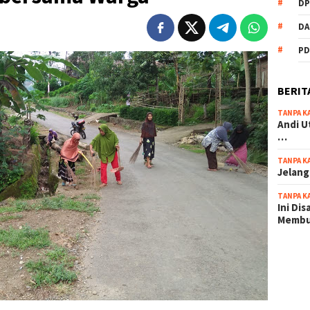
DP
DA
PD
BERIT
TANPA K
Andi U
…
TANPA K
Jelang
TANPA K
Ini Di
Memb
scatter
maxwin 
pola ru