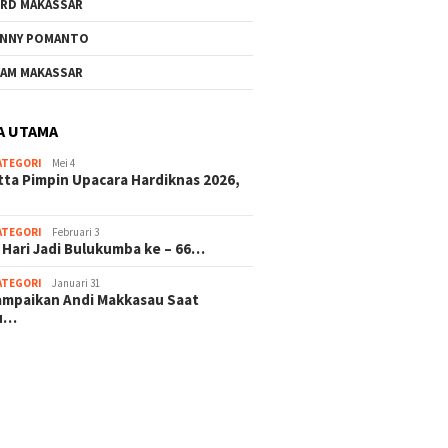
RD MAKASSAR
NNY POMANTO
AM MAKASSAR
A UTAMA
ATEGORI
Mei 4
tta Pimpin Upacara Hardiknas 2026,
ATEGORI
Februari 3
 Hari Jadi Bulukumba ke – 66…
ATEGORI
Januari 31
sampaikan Andi Makkasau Saat
u…
 hitam mahjong rekomendasi
slot online
mus slot gacor