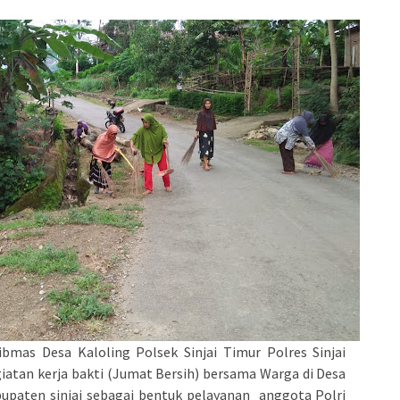
admin s
situs ju
bonus s
pakar p
prediks
bmas Desa Kaloling Polsek Sinjai Timur Polres Sinjai
iatan kerja bakti (Jumat Bersih) bersama Warga di Desa
bupaten sinjai sebagai bentuk pelayanan anggota Polri