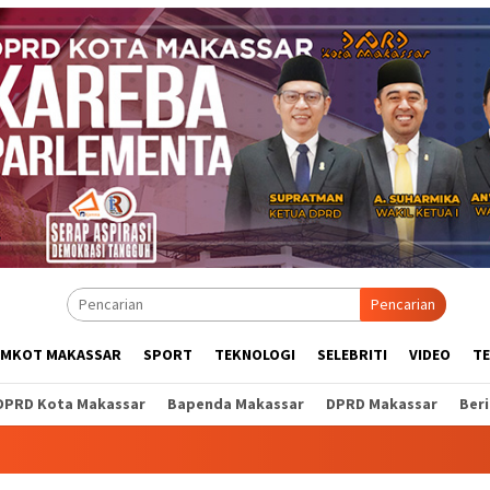
Pencarian
EMKOT MAKASSAR
SPORT
TEKNOLOGI
SELEBRITI
VIDEO
T
DPRD Kota Makassar
Bapenda Makassar
DPRD Makassar
Ber