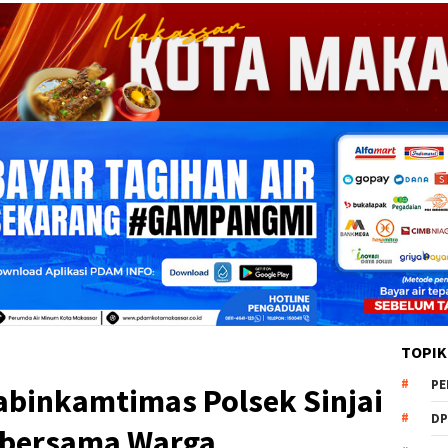
TOPIK
PE
abinkamtimas Polsek Sinjai
DP
i bersama Warga