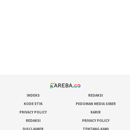
scatter hitam mahjong rekomendasi
maxwin slot online
pola rumus slot gacor
admin slot gacor
situs judi online
bonus scatter hitam mahjong
pakar pola gacor slot online
prediksi juara taruhan bola
INDEKS
REDAKSI
KODE ETIK
PEDOMAN MEDIA SIBER
PRIVACY POLICY
KARIR
REDAKSI
PRIVACY POLICY
DISCLAIMER
TENTANG KAMI