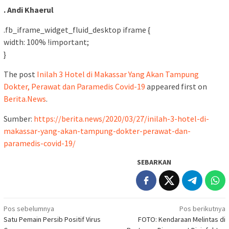
. Andi Khaerul
.fb_iframe_widget_fluid_desktop iframe {
width: 100% !important;
}
The post
Inilah 3 Hotel di Makassar Yang Akan Tampung
Dokter, Perawat dan Paramedis Covid-19
appeared first on
Berita.News
.
Sumber:
https://berita.news/2020/03/27/inilah-3-hotel-di-
makassar-yang-akan-tampung-dokter-perawat-dan-
paramedis-covid-19/
SEBARKAN
Navigasi
Pos sebelumnya
Pos berikutnya
Satu Pemain Persib Positif Virus
FOTO: Kendaraan Melintas di
pos