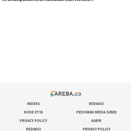
scatter hitam mahjong rekomendasi
maxwin slot online
pola rumus slot gacor
admin slot gacor
situs judi online
bonus scatter hitam mahjong
pakar pola gacor slot online
prediksi juara taruhan bola
INDEKS
REDAKSI
KODE ETIK
PEDOMAN MEDIA SIBER
PRIVACY POLICY
KARIR
REDAKSI
PRIVACY POLICY