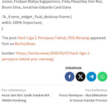
Junior, Fredyan Wahyu Sugiyantoro, Finky Pasamba; Hari Nur,
Bruno Silva, Jonathan Eduardo Cantillana
.fb_iframe_widget_fluid_desktop iframe {
width: 100% !important;
}
The post
Hasil Liga 1: Persipura Takluk, PSIS Menang
appeared
first on
Berita.News
.
Sumber:
https://berita.news/2020/03/07/hasil-liga-1-
persipura-takluk-psis-menang/
SEBARKAN
Navigasi
Pos sebelumnya
Pos berikutnya
Ansar dan Idris Sadik Satukan IKA
Poros Rantepao – Bua Dilebarkan
pos
SMADA Enrekang
ki Sesuai Standar Provinsi