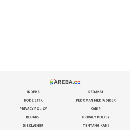
scatter hitam mahjong rekomendasi
maxwin slot online
pola rumus slot gacor
admin slot gacor
situs judi online
bonus scatter hitam mahjong
pakar pola gacor slot online
prediksi juara taruhan bola
INDEKS
REDAKSI
KODE ETIK
PEDOMAN MEDIA SIBER
PRIVACY POLICY
KARIR
REDAKSI
PRIVACY POLICY
DISCLAIMER
TENTANG KAMI