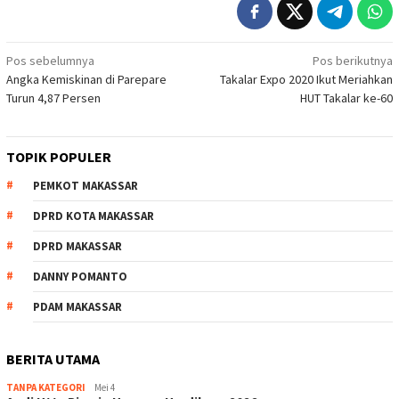
Navigasi
Pos sebelumnya
Pos berikutnya
Angka Kemiskinan di Parepare
Takalar Expo 2020 Ikut Meriahkan
pos
Turun 4,87 Persen
HUT Takalar ke-60
TOPIK POPULER
PEMKOT MAKASSAR
DPRD KOTA MAKASSAR
DPRD MAKASSAR
DANNY POMANTO
PDAM MAKASSAR
BERITA UTAMA
TANPA KATEGORI
Mei 4