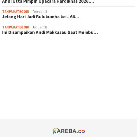
Andi Utta Pimpin Upacara Hardiknas 2026,…
TANPA KATEGORI
Februari 3
Jelang Hari Jadi Bulukumba ke – 66…
TANPA KATEGORI
Januari 31
Ini Disampaikan Andi Makkasau Saat Membu…
scatter hitam mahjong rekomendasi
maxwin slot online
pola rumus slot gacor
admin slot gacor
situs judi online
bonus scatter hitam mahjong
pakar pola gacor slot online
prediksi juara taruhan bola