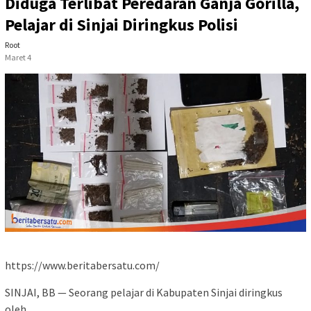
Diduga Terlibat Peredaran Ganja Gorilla,
Pelajar di Sinjai Diringkus Polisi
Root
Maret 4
https://www.beritabersatu.com/
SINJAI, BB — Seorang pelajar di Kabupaten Sinjai diringkus
oleh…