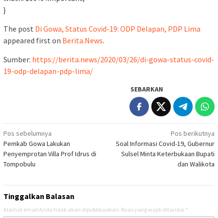
}
The post
Di Gowa, Status Covid-19: ODP Delapan, PDP Lima
appeared first on
Berita.News
.
Sumber:
https://berita.news/2020/03/26/di-gowa-status-covid-
19-odp-delapan-pdp-lima/
SEBARKAN
Navigasi
Pos sebelumnya
Pos berikutnya
Pemkab Gowa Lakukan
Soal Informasi Covid-19, Gubernur
pos
Penyemprotan Villa Prof Idrus di
Sulsel Minta Keterbukaan Bupati
Tompobulu
dan Walikota
Tinggalkan Balasan
Alamat email Anda tidak akan dipublikasikan.
Ruas yang wajib ditandai
*