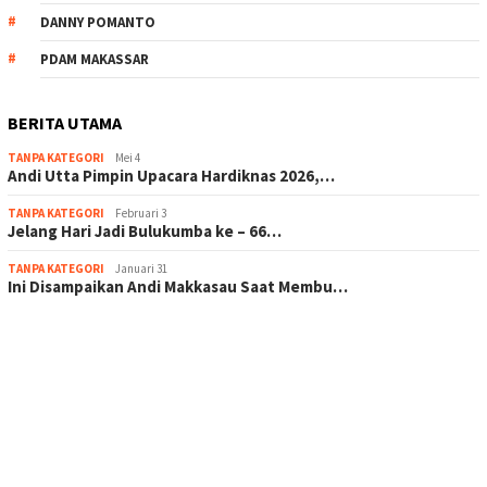
DANNY POMANTO
PDAM MAKASSAR
BERITA UTAMA
TANPA KATEGORI
Mei 4
Andi Utta Pimpin Upacara Hardiknas 2026,…
TANPA KATEGORI
Februari 3
Jelang Hari Jadi Bulukumba ke – 66…
TANPA KATEGORI
Januari 31
Ini Disampaikan Andi Makkasau Saat Membu…
scatter hitam mahjong rekomendasi
maxwin slot online
pola rumus slot gacor
admin slot gacor
situs judi online