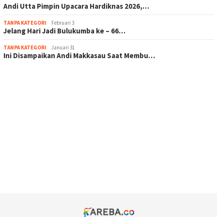
Andi Utta Pimpin Upacara Hardiknas 2026,…
TANPA KATEGORI
Februari 3
Jelang Hari Jadi Bulukumba ke – 66…
TANPA KATEGORI
Januari 31
Ini Disampaikan Andi Makkasau Saat Membu…
scatter hitam mahjong rekomendasi
maxwin slot online
pola rumus slot gacor
admin slot gacor
situs judi online
bonus scatter hitam mahjong
pakar pola gacor slot online
prediksi juara taruhan bola