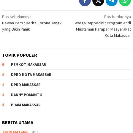
Navigasi
Pos sebelumnya
Pos berikutnya
Dewan Pers : Berita Corona Jangki
Warga Rappocini : Program Andi
pos
yang Bikin Panik
Mustaman Harapan Masyarakat
Kota Makassar
TOPIK POPULER
PEMKOT MAKASSAR
DPRD KOTA MAKASSAR
DPRD MAKASSAR
DANNY POMANTO
PDAM MAKASSAR
BERITA UTAMA
TANPA KATEGORI
Mei 4