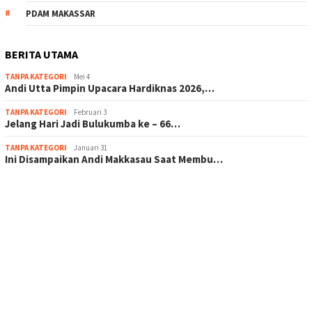
PDAM MAKASSAR
BERITA UTAMA
TANPA KATEGORI
Mei 4
Andi Utta Pimpin Upacara Hardiknas 2026,…
TANPA KATEGORI
Februari 3
Jelang Hari Jadi Bulukumba ke – 66…
TANPA KATEGORI
Januari 31
Ini Disampaikan Andi Makkasau Saat Membu…
scatter hitam mahjong rekomendasi
maxwin slot online
pola rumus slot gacor
admin slot gacor
situs judi online
bonus scatter hitam mahjong
pakar pola gacor slot online