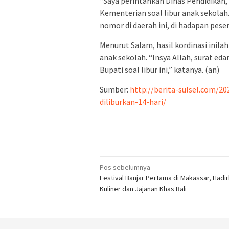
“Saya perintahkan Dinas Pendidikan,
Kementerian soal libur anak sekolah.
nomor di daerah ini, di hadapan peser
Menurut Salam, hasil kordinasi inil
anak sekolah. “Insya Allah, surat e
Bupati soal libur ini,” katanya. (an)
Sumber:
http://berita-sulsel.com/2
diliburkan-14-hari/
Navigasi
Pos sebelumnya
Festival Banjar Pertama di Makassar, Hadi
pos
Kuliner dan Jajanan Khas Bali