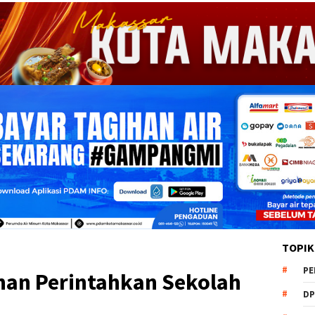
TOPIK
PE
nan Perintahkan Sekolah
DP
i