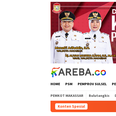
Loncat
ke
konten
HOME
PSM
PEMPROV SULSEL
P
PEMKOT MAKASSAR
Bulutangkis
Konten Spesial