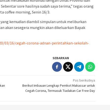
 untuk melakukan kordinasi dengan Dinas Provinsi dan
 Sebentar sore hasilnya sudah saya terima,” tegas orang
ta coffee morning, Senin 16/3.
ah yang kemudian diambil simpulan untuk meliburkan
daran akan sesegera mungkin akan dikeluarkan Bapak
020/03/16/cegah-corona-adnan-perintahkan-sekolah-
SEBARKAN
Pos berikutnya
rkan
Berikut Imbauan Lengkap Pemkot Makassar untuk
Cegah Corona, Termasuk Tiadakan Car Free Day