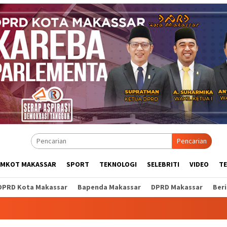
Pencarian
EMKOT MAKASSAR
SPORT
TEKNOLOGI
SELEBRITI
VIDEO
T
DPRD Kota Makassar
Bapenda Makassar
DPRD Makassar
Ber