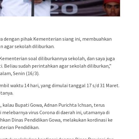
admin s
situs ju
bonus s
pakar p
prediks
owa dengan pihak Kementerian siang ini, membuahkan
 agar sekolah diliburkan.
Kementerian soal diliburkannya sekolah, dan saya juga
i. Beliau sudah perintahkan agar sekolah diliburkan,”
alam, Senin (16/3).
il waktu 14 hari, yang dimulai tanggal 17 s/d 31 Maret.
atanya.
, kalau Bupati Gowa, Adnan Purichta Ichsan, terus
 melebarnya virus Corona di daerah ini, utamanya di
kan Dinas Pendidikan Gowa, melakukan kordinasi ke
terian Pendidikan.