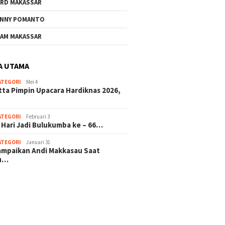
RD MAKASSAR
NNY POMANTO
AM MAKASSAR
A UTAMA
ATEGORI
Mei 4
tta Pimpin Upacara Hardiknas 2026,
ATEGORI
Februari 3
 Hari Jadi Bulukumba ke – 66…
ATEGORI
Januari 31
sampaikan Andi Makkasau Saat
u…
 hitam mahjong rekomendasi
slot online
mus slot gacor