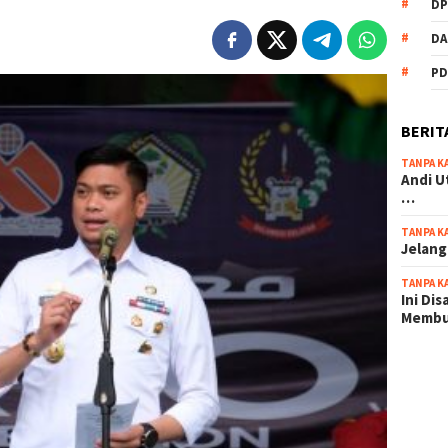
DP
DA
PD
BERIT
TANPA K
Andi U
…
TANPA K
Jelang
TANPA K
Ini Di
Memb
scatter
maxwin 
pola ru