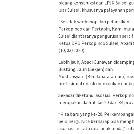
bidang konstruksi dan LPJK Sulsel
luar Sulsel, khususnya pelayanan pe
“Setelah workshop dan pelantikan
Perkopindo dan Pertapin, Kami mulai
Sulsel diantaranya pengurusan sertif
Ketua DPD Perkopindo Sulsel, Abadi 
(10/03/2020).
Lebih jauh, Abadi Gunawan didampin
Bustang Jalin (Sekjen) dan
Mukhtasyam (Bendahara Umum) menga
profesional untuk memajukan dunia ja
Sekadar diketahui asosiasi Perkopindo
merupakan daerah ke-20 dari 34 provi
“Kita baru yang ke-20. Perkembangan 
bersinergi. Kita berharap bisa meng
asosiasi ini rata rata anak muda,” tut