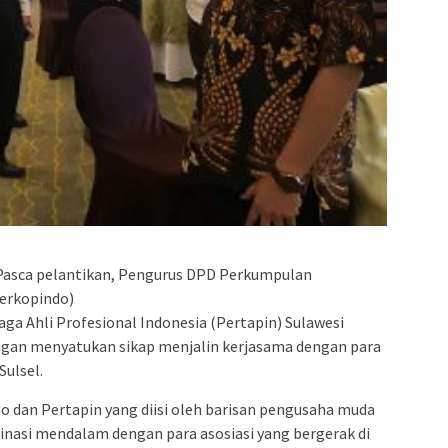
admin s
situs ju
bonus s
pakar p
prediks
Pasca pelantikan, Pengurus DPD Perkumpulan
Perkopindo)
a Ahli Profesional Indonesia (Pertapin) Sulawesi
engan menyatukan sikap menjalin kerjasama dengan para
Sulsel.
o dan Pertapin yang diisi oleh barisan pengusaha muda
rdinasi mendalam dengan para asosiasi yang bergerak di