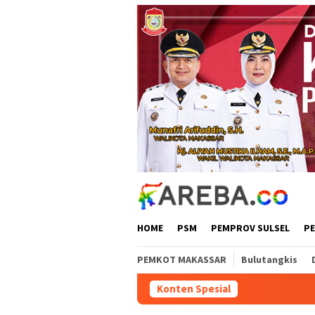
Loncat
ke
konten
HOME
PSM
PEMPROV SULSEL
P
PEMKOT MAKASSAR
Bulutangkis
Konten Spesial