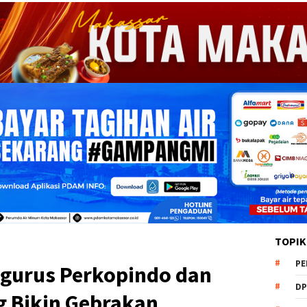
TOPIK
PE
ngurus Perkopindo dan
DP
g Bikin Gebrakan