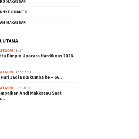
RD MAKASSAR
NNY POMANTO
AM MAKASSAR
A UTAMA
ATEGORI
Mei 4
tta Pimpin Upacara Hardiknas 2026,
ATEGORI
Februari 3
 Hari Jadi Bulukumba ke – 66…
ATEGORI
Januari 31
sampaikan Andi Makkasau Saat
u…
 hitam mahjong rekomendasi
slot online
mus slot gacor