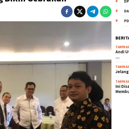
DP
DA
PD
BERIT
TANPA K
Andi U
…
TANPA K
Jelang
TANPA K
Ini Di
Memb
scatter
maxwin 
pola ru