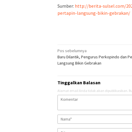
Sumber:
http://berita-sulsel.com/2
pertapin-langsung-bikin-gebrakan/
Navigasi
Pos sebelumnya
Baru Dilantik, Pengurus Perkopindo dan Pe
pos
Langsung Bikin Gebrakan
Tinggalkan Balasan
Alamat email Anda tidak akan dipublikasikan.
Ru