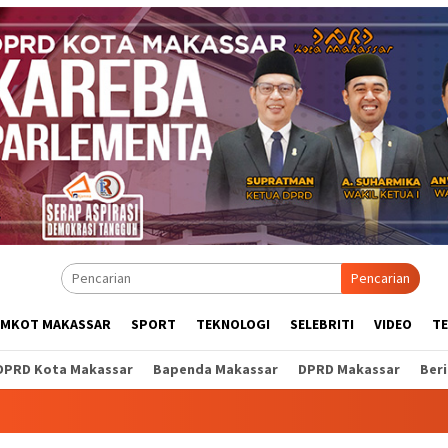
Pencarian
EMKOT MAKASSAR
SPORT
TEKNOLOGI
SELEBRITI
VIDEO
T
DPRD Kota Makassar
Bapenda Makassar
DPRD Makassar
Ber