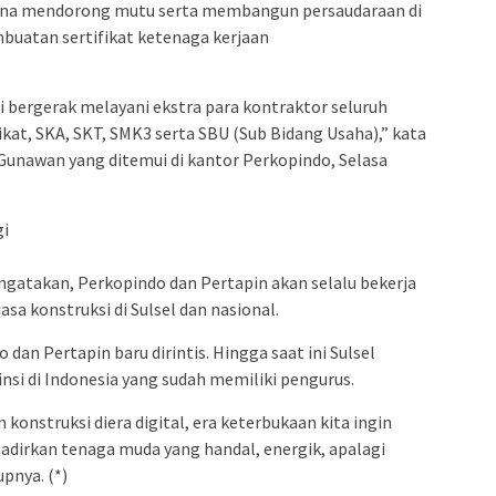
 guna mendorong mutu serta membangun persaudaraan di
mbuatan sertifikat ketenaga kerjaan
 bergerak melayani ekstra para kontraktor seluruh
ikat, SKA, SKT, SMK3 serta SBU (Sub Bidang Usaha),” kata
Gunawan yang ditemui di kantor Perkopindo, Selasa
gi
takan, Perkopindo dan Pertapin akan selalu bekerja
sa konstruksi di Sulsel dan nasional.
 dan Pertapin baru dirintis. Hingga saat ini Sulsel
nsi di Indonesia yang sudah memiliki pengurus.
konstruksi diera digital, era keterbukaan kita ingin
hadirkan tenaga muda yang handal, energik, apalagi
upnya. (*)