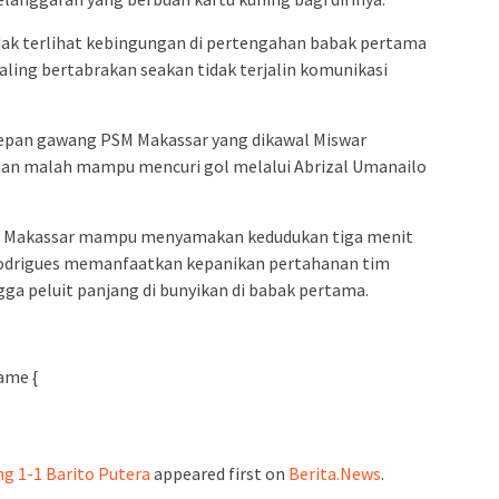
admin s
situs ju
dak terlihat kebingungan di pertengahan babak pertama
bonus s
aling bertabrakan seakan tidak terjalin komunikasi
pakar p
prediks
depan gawang PSM Makassar yang dikawal Miswar
man malah mampu mencuri gol melalui Abrizal Umanailo
SM Makassar mampu menyamakan kedudukan tiga menit
Rodrigues memanfaatkan kepanikan pertahanan tim
gga peluit panjang di bunyikan di babak pertama.
ame {
 1-1 Barito Putera
appeared first on
Berita.News
.