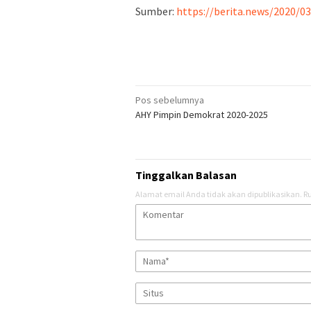
Sumber:
https://berita.news/2020/
Navigasi
Pos sebelumnya
AHY Pimpin Demokrat 2020-2025
pos
Tinggalkan Balasan
Alamat email Anda tidak akan dipublikasikan.
Ru