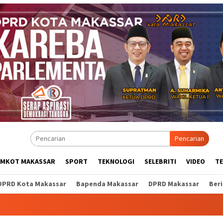
Pencarian
EMKOT MAKASSAR
SPORT
TEKNOLOGI
SELEBRITI
VIDEO
T
DPRD Kota Makassar
Bapenda Makassar
DPRD Makassar
Ber