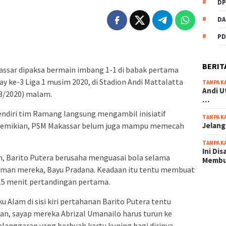
DP
DA
PD
BERIT
ssar dipaksa bermain imbang 1-1 di babak pertama
 ke-3 Liga 1 musim 2020, di Stadion Andi Mattalatta
TANPA K
Andi U
3/2020) malam.
…
ndiri tim Ramang langsung mengambil inisiatif
TANPA K
Jelang
i demikian, PSM Makassar belum juga mampu memecah
TANPA K
Ini Di
n, Barito Putera berusaha menguasai bola selama
Memb
man mereka, Bayu Pradana. Keadaan itu tentu membuat
15 menit pertandingan pertama.
scatter
maxwin 
 Alam di sisi kiri pertahanan Barito Putera tentu
an, sayap mereka Abrizal Umanailo harus turun ke
pola ru
langgaran yang berbuah kartu kuning bagi dirinya.