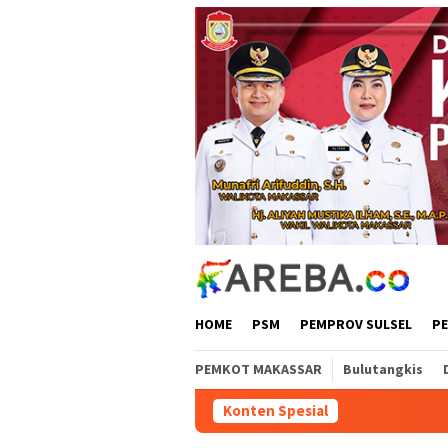
Loncat
ke
konten
HOME
PSM
PEMPROV SULSEL
P
PEMKOT MAKASSAR
Bulutangkis
Konten Spesial