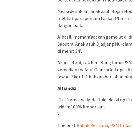
Meski demikian, anak asuh Bojan Ho
melihat para pemain Laskar Phinisi s
dengan baik.
Alhasil, memanfaatkan gemelut di 
Saputra. Anak asuh Djadjang Nurdja
di menit 34′.
Akan tetapi, tak berselang lama P
kemudian melalui Giancarlo Lopes 
lawan. Skor 1-1 bahkan bertahan hin
Alfiandiz
.fb_iframe_widget_fluid_desktop ifr
width: 100% !important;
}
The post
Babak Pertama, PSM Imbang