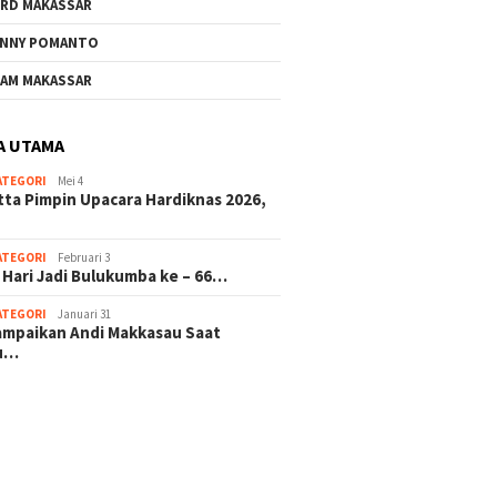
RD MAKASSAR
NNY POMANTO
AM MAKASSAR
A UTAMA
ATEGORI
Mei 4
tta Pimpin Upacara Hardiknas 2026,
ATEGORI
Februari 3
 Hari Jadi Bulukumba ke – 66…
ATEGORI
Januari 31
sampaikan Andi Makkasau Saat
u…
 hitam mahjong rekomendasi
slot online
mus slot gacor