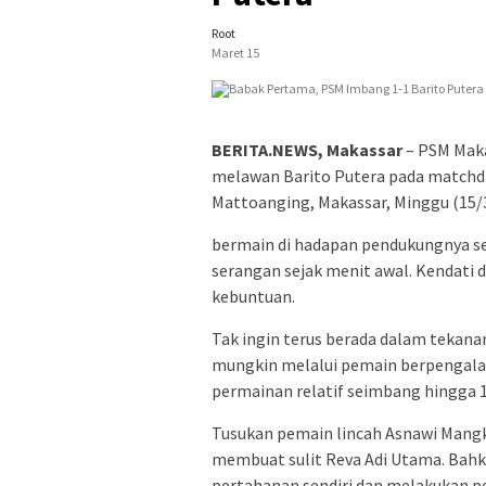
Root
Maret 15
BERITA.NEWS, Makassar
– PSM Maka
melawan Barito Putera pada matchday
Mattoanging, Makassar, Minggu (15/
bermain di hadapan pendukungnya se
serangan sejak menit awal. Kendat
kebuntuan.
Tak ingin terus berada dalam tekana
mungkin melalui pemain berpengala
permainan relatif seimbang hingga 
Tusukan pemain lincah Asnawi Mangku
membuat sulit Reva Adi Utama. Bahk
pertahanan sendiri dan melakukan pe