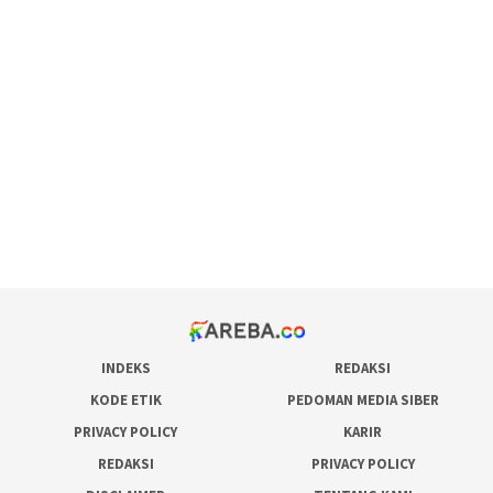
scatter hitam mahjong rekomendasi
maxwin slot online
pola rumus slot gacor
admin slot gacor
situs judi online
bonus scatter hitam mahjong
pakar pola gacor slot online
prediksi juara taruhan bola
INDEKS
REDAKSI
KODE ETIK
PEDOMAN MEDIA SIBER
PRIVACY POLICY
KARIR
REDAKSI
PRIVACY POLICY