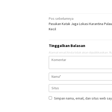
Navigasi
Pos sebelumnya
Pasukan Katak Jaga Lokasi Karantina Pula
pos
Kecil
Tinggalkan Balasan
Alamat email Anda tidak akan dipublikasikan.
Ru
Simpan nama, email, dan situs web say