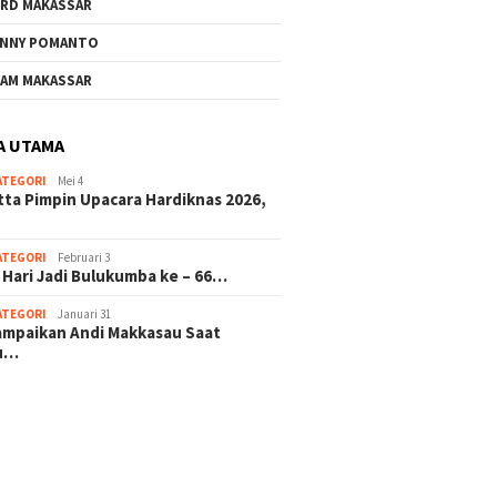
RD MAKASSAR
NNY POMANTO
AM MAKASSAR
A UTAMA
ATEGORI
Mei 4
tta Pimpin Upacara Hardiknas 2026,
ATEGORI
Februari 3
 Hari Jadi Bulukumba ke – 66…
ATEGORI
Januari 31
sampaikan Andi Makkasau Saat
u…
 hitam mahjong rekomendasi
slot online
mus slot gacor