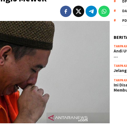
DP
DA
PD
BERIT
TANPA K
Andi U
…
TANPA K
Jelang
TANPA K
Ini Di
Memb
scatter
maxwin 
pola ru