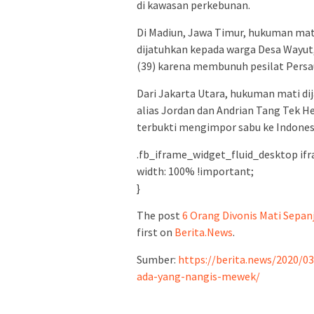
di kawasan perkebunan.
Di Madiun, Jawa Timur, hukuman mat
dijatuhkan kepada warga Desa Wayut
(39) karena membunuh pesilat Persau
Dari Jakarta Utara, hukuman mati di
alias Jordan dan Andrian Tang Tek H
terbukti mengimpor sabu ke Indonesi
.fb_iframe_widget_fluid_desktop ifr
width: 100% !important;
}
The post
6 Orang Divonis Mati Sepan
first on
Berita.News
.
Sumber:
https://berita.news/2020/0
ada-yang-nangis-mewek/