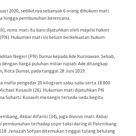
admin s
situs ju
uari 2020, sedikitnya sebanyak 6 orang dihukum mati.
bonus s
ba hingga pembunuhan berencana.
pakar p
), vonis mati itu baru dijatuhkan oleh majelis hakim
prediks
 (PN). Hukuman mati ini belum berkekuatan hukum
adilan Negeri (PN) Dumai kepada Ade Kurniawan. Sebab,
 dengan harga puluhan miliar rupiah. Ade ditangkap
, Kota Dumai, pada tanggal 28 Juni 2019.
a mafia pengedar 20 kilogram sabu-sabu serta 18.800
 Michael Kosasih (26). Hukuman mati dijatuhkan PN
a Suharti. Kosasih menangis tersedu-sedu begitu
embang, Akbar Alfarisi (34), juga divonis mati. Akbar
aku pembunuhan terhadap sopir taksi daring di Palembang
018. Jenazah Sofyan ditemukan tinggal tulang belulang