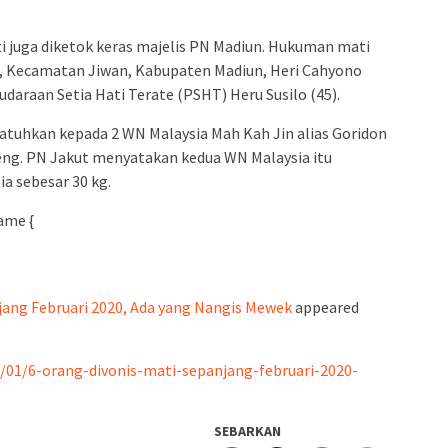
i juga diketok keras majelis PN Madiun. Hukuman mati
, Kecamatan Jiwan, Kabupaten Madiun, Heri Cahyono
daraan Setia Hati Terate (PSHT) Heru Susilo (45).
jatuhkan kepada 2 WN Malaysia Mah Kah Jin alias Goridon
eng. PN Jakut menyatakan kedua WN Malaysia itu
a sebesar 30 kg.
ame {
jang Februari 2020, Ada yang Nangis Mewek
appeared
3/01/6-orang-divonis-mati-sepanjang-februari-2020-
SEBARKAN