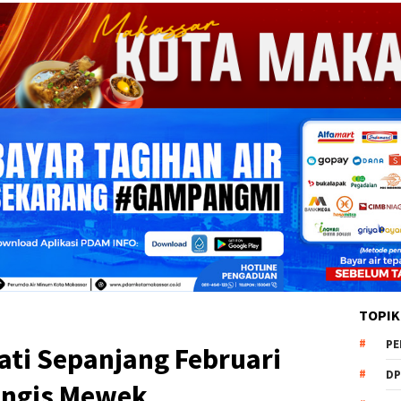
TOPIK
PE
ati Sepanjang Februari
DP
angis Mewek