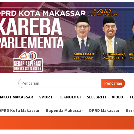
Pencarian
EMKOT MAKASSAR
SPORT
TEKNOLOGI
SELEBRITI
VIDEO
T
DPRD Kota Makassar
Bapenda Makassar
DPRD Makassar
Ber