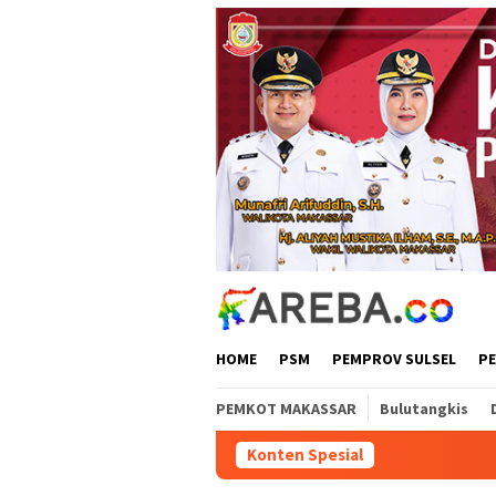
Loncat
ke
konten
HOME
PSM
PEMPROV SULSEL
P
PEMKOT MAKASSAR
Bulutangkis
Konten Spesial