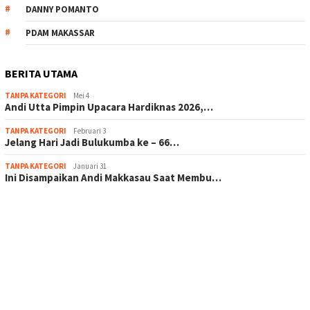
DANNY POMANTO
PDAM MAKASSAR
BERITA UTAMA
TANPA KATEGORI
Mei 4
Andi Utta Pimpin Upacara Hardiknas 2026,…
TANPA KATEGORI
Februari 3
Jelang Hari Jadi Bulukumba ke – 66…
TANPA KATEGORI
Januari 31
Ini Disampaikan Andi Makkasau Saat Membu…
scatter hitam mahjong rekomendasi
maxwin slot online
pola rumus slot gacor
admin slot gacor
situs judi online
bonus scatter hitam mahjong