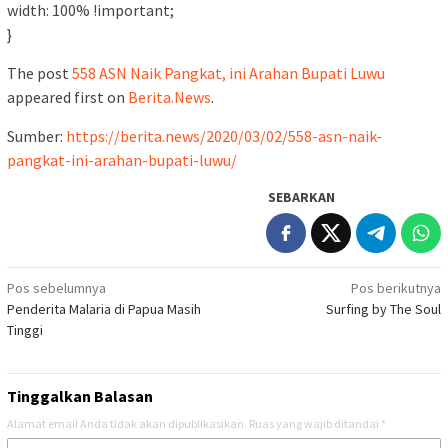
width: 100% !important;
}
The post
558 ASN Naik Pangkat, ini Arahan Bupati Luwu
appeared first on
Berita.News
.
Sumber:
https://berita.news/2020/03/02/558-asn-naik-
pangkat-ini-arahan-bupati-luwu/
SEBARKAN
Navigasi
Pos sebelumnya
Pos berikutnya
Penderita Malaria di Papua Masih
Surfing by The Soul
pos
Tinggi
Tinggalkan Balasan
Alamat email Anda tidak akan dipublikasikan.
Ruas yang wajib ditandai
*