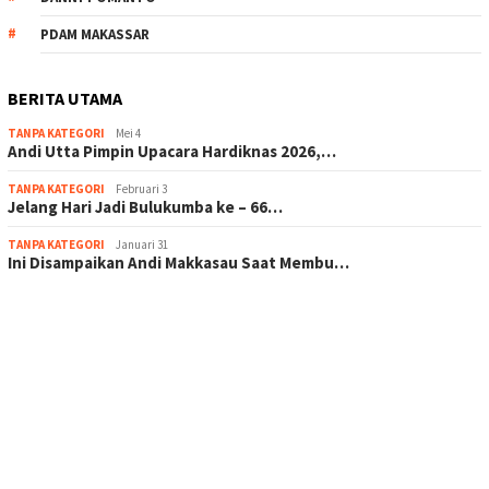
PDAM MAKASSAR
BERITA UTAMA
TANPA KATEGORI
Mei 4
Andi Utta Pimpin Upacara Hardiknas 2026,…
TANPA KATEGORI
Februari 3
Jelang Hari Jadi Bulukumba ke – 66…
TANPA KATEGORI
Januari 31
Ini Disampaikan Andi Makkasau Saat Membu…
scatter hitam mahjong rekomendasi
maxwin slot online
pola rumus slot gacor
admin slot gacor
situs judi online
bonus scatter hitam mahjong