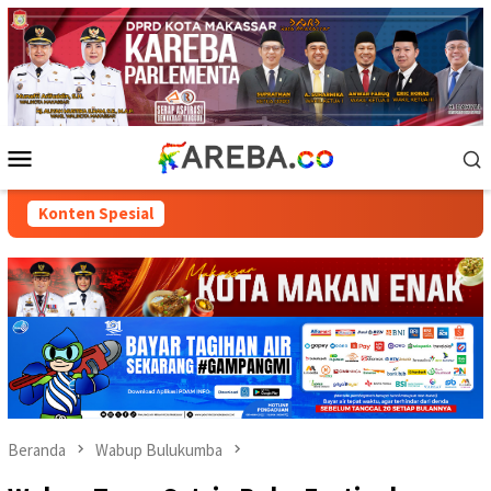
Loncat
ke
konten
Menu
Mobile
Konten Spesial
Beranda
Wabup Bulukumba