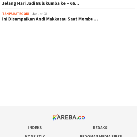
Jelang Hari Jadi Bulukumba ke – 66…
TANPA KATEGORI
Januari 31
Ini Disampaikan Andi Makkasau Saat Membu…
scatter hitam mahjong rekomendasi
maxwin slot online
pola rumus slot gacor
admin slot gacor
situs judi online
bonus scatter hitam mahjong
pakar pola gacor slot online
prediksi juara taruhan bola
INDEKS
REDAKSI
KODE ETIK
PEDOMAN MEDIA SIBER