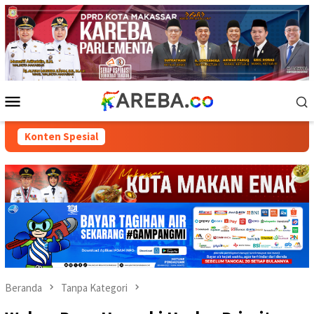
Loncat
ke
konten
Menu
Mobile
Konten Spesial
Beranda
Tanpa Kategori