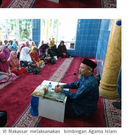
admin s
situs ju
bonus s
pakar p
prediks
al VI Makassar melaksanakan bimbingan Agama Islam