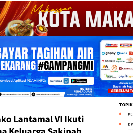
TOPIK
PE
ko Lantamal VI Ikuti
DP
 Keluarga Sakinah,