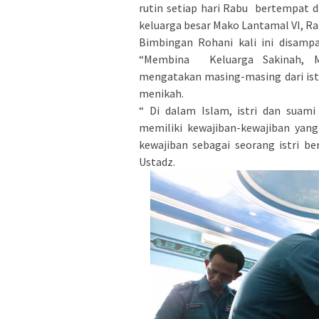
rutin setiap hari Rabu bertempat di
keluarga besar Mako Lantamal VI, Ra
Bimbingan Rohani kali ini disamp
“Membina Keluarga Sakinah, M
mengatakan masing-masing dari istr
menikah.
“ Di dalam Islam, istri dan suam
memiliki kewajiban-kewajiban yan
kewajiban sebagai seorang istri b
Ustadz.