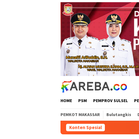
Loncat
ke
konten
HOME
PSM
PEMPROV SULSEL
P
PEMKOT MAKASSAR
Bulutangkis
Konten Spesial