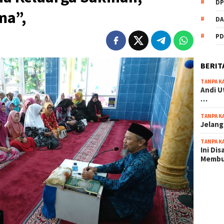
DP
ma”,
DA
PD
BERIT
TANPA K
Andi U
…
TANPA K
Jelang
TANPA K
Ini Di
Memb
scatter
maxwin 
pola ru