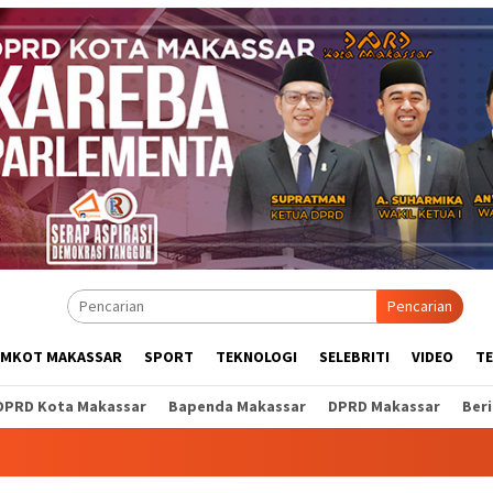
Pencarian
EMKOT MAKASSAR
SPORT
TEKNOLOGI
SELEBRITI
VIDEO
T
DPRD Kota Makassar
Bapenda Makassar
DPRD Makassar
Ber