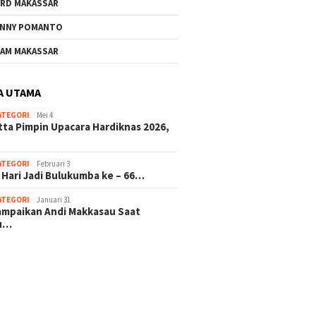
RD MAKASSAR
NNY POMANTO
AM MAKASSAR
A UTAMA
ATEGORI
Mei 4
tta Pimpin Upacara Hardiknas 2026,
ATEGORI
Februari 3
 Hari Jadi Bulukumba ke – 66…
ATEGORI
Januari 31
sampaikan Andi Makkasau Saat
u…
 hitam mahjong rekomendasi
slot online
mus slot gacor