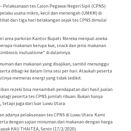
admin s
– Pelaksanaan tes Calon Pegawai Negeri Sipil (CPNS)
situs ju
elaku usaha mikro, kecil dan menengah (UMKM) di
bonus s
lihat dari tiga hari belakangan sejak tes CPNS dimulai
pakar p
prediks
kiri area parkiran Kantor Bupati. Mereka menjual aneka
berapa makanan berupa kue, snack dan jenis makanan
“simbiosis mutualisme” di dalamnya.
minuman dan makanan yang disajikan, sambil menunggu
serta dibagi ke dalam lima sesi per hari. Ataukah peserta
stinya memeras energi yang tidak sedikit.
ban rezeki bisa menambah pendapatan dari hasil jualan
palagi peserta tes CPNS jumlah ribuan. Bukan hanya
tetapi juga dari luar Luwu Utara.
an adanya pelaksanaan tes CPNS di Luwu Utara. Kami
eserta dengan sajian minuman dan makanan dengan harga
 lapak KAU THAITEA, Senin (17/2/2020).