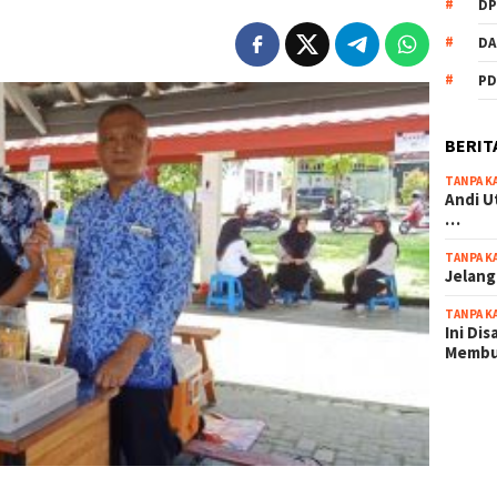
DP
DA
PD
BERIT
TANPA K
Andi U
…
TANPA K
Jelang
TANPA K
Ini Di
Memb
scatter
maxwin 
pola ru