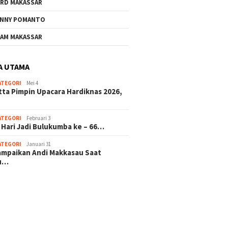
RD MAKASSAR
NNY POMANTO
AM MAKASSAR
A UTAMA
ATEGORI
Mei 4
tta Pimpin Upacara Hardiknas 2026,
ATEGORI
Februari 3
 Hari Jadi Bulukumba ke – 66…
ATEGORI
Januari 31
sampaikan Andi Makkasau Saat
u…
 hitam mahjong rekomendasi
slot online
mus slot gacor