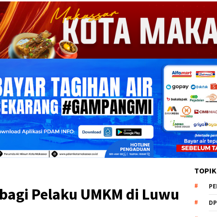
TOPIK
PE
 bagi Pelaku UMKM di Luwu
DP