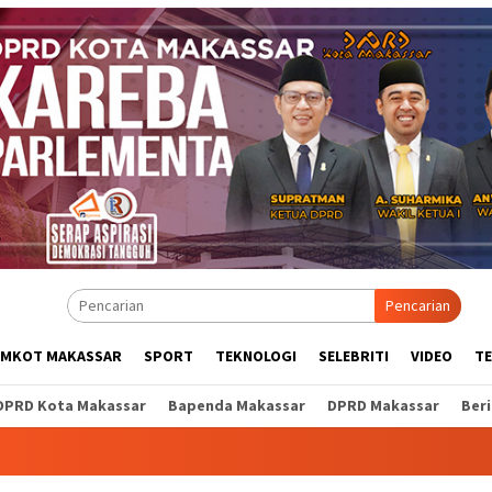
Pencarian
EMKOT MAKASSAR
SPORT
TEKNOLOGI
SELEBRITI
VIDEO
T
DPRD Kota Makassar
Bapenda Makassar
DPRD Makassar
Ber