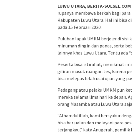
LUWU UTARA, BERITA-SULSEL.COM
rupanya membawa berkah bagi para p
Kabupaten Luwu Utara. Hal ini bisa di
pada 15 Februari 2020.
Puluhan lapak UMKM berjejer di sisi 
minuman dingin dan panas, serta be
lainnya khas Luwu Utara. Tentu ada 
Peserta bisa istirahat, menikmati 
giliran masuk ruangan tes, karena pe
bisa melepas lelah usai ujian yang pa
Pedagang atau pelaku UMKM pun keti
mereka selama lima hari ke depan. A
orang Masamba atau Luwu Utara saja, 
“Alhamdulillah, kami bersyukur deng
bisa berjualan dan melayani para p
terjangkau,” kata Anugerah, pemilik