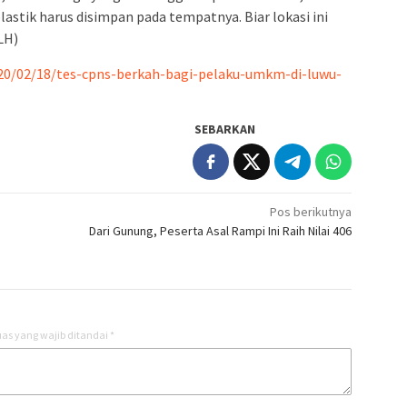
astik harus disimpan pada tempatnya. Biar lokasi ini
LH)
020/02/18/tes-cpns-berkah-bagi-pelaku-umkm-di-luwu-
SEBARKAN
Pos berikutnya
Dari Gunung, Peserta Asal Rampi Ini Raih Nilai 406
as yang wajib ditandai
*