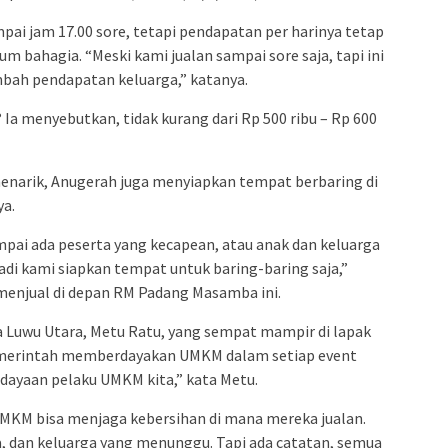
pai jam 17.00 sore, tetapi pendapatan per harinya tetap
 bahagia. “Meski kami jualan sampai sore saja, tapi ini
ah pendapatan keluarga,” katanya.
a menyebutkan, tidak kurang dari Rp 500 ribu – Rp 600
enarik, Anugerah juga menyiapkan tempat berbaring di
ya.
mpai ada peserta yang kecapean, atau anak dan keluarga
di kami siapkan tempat untuk baring-baring saja,”
menjual di depan RM Padang Masamba ini.
 Luwu Utara, Metu Ratu, yang sempat mampir di lapak
merintah memberdayakan UMKM dalam setiap event
rdayaan pelaku UMKM kita,” kata Metu.
UMKM bisa menjaga kebersihan di mana mereka jualan.
, dan keluarga yang menunggu. Tapi ada catatan, semua