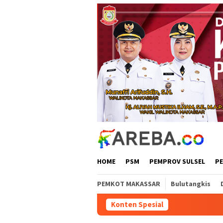
Loncat
ke
konten
HOME
PSM
PEMPROV SULSEL
P
PEMKOT MAKASSAR
Bulutangkis
Konten Spesial