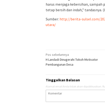
harus menjaga kebersihan, sampah pl
tetap bersih dan indah,” tandasnya. (
Sumber:
http://berita-sulsel.com/2
utara/
Navigasi
Pos sebelumnya
H Landadi Dinugerahi Tokoh Motivator
pos
Pembangunan Desa
Tinggalkan Balasan
Alamat email Anda tidak akan dipublikasikan.
Ru