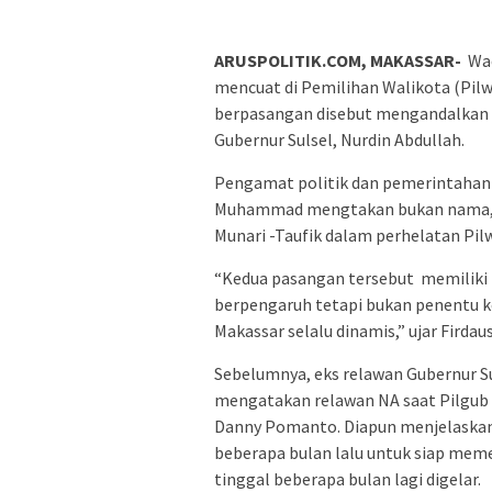
ARUSPOLITIK.COM, MAKASSAR-
Wac
mencuat di Pemilihan Walikota (Pilw
berpasangan disebut mengandalkan k
Gubernur Sulsel, Nurdin Abdullah.
Pengamat politik dan pemerintahan U
Muhammad mengtakan bukan nama, N
Munari -Taufik dalam perhelatan Pil
“Kedua pasangan tersebut memiliki 
berpengaruh tetapi bukan penentu k
Makassar selalu dinamis,” ujar Fird
Sebelumnya, eks relawan Gubernur Su
mengatakan relawan NA saat Pilgub 
Danny Pomanto. Diapun menjelaskan, 
beberapa bulan lalu untuk siap mem
tinggal beberapa bulan lagi digelar.