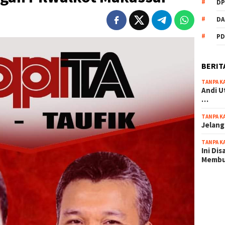
DP
DA
PD
BERIT
TANPA K
Andi U
…
TANPA K
Jelang
TANPA K
Ini Di
Memb
scatter
maxwin 
pola ru