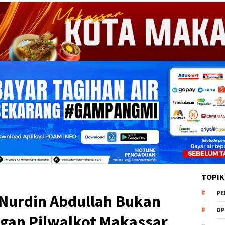
TOPIK
PE
 Nurdin Abdullah Bukan
DP
gan Pilwalkot Makassar