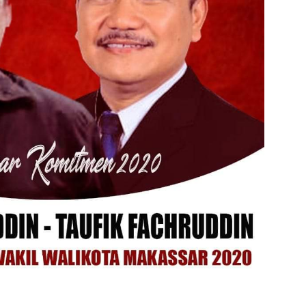
admin s
situs ju
bonus s
pakar p
prediks