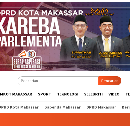
Pencarian
EMKOT MAKASSAR
SPORT
TEKNOLOGI
SELEBRITI
VIDEO
T
DPRD Kota Makassar
Bapenda Makassar
DPRD Makassar
Ber