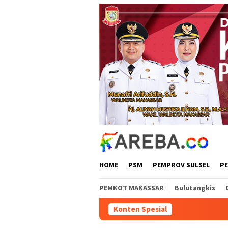
Loncat
ke
konten
HOME
PSM
PEMPROV SULSEL
P
PEMKOT MAKASSAR
Bulutangkis
Konten Spesial