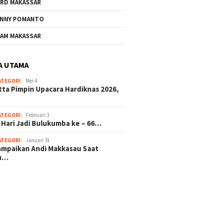
RD MAKASSAR
NNY POMANTO
AM MAKASSAR
A UTAMA
ATEGORI
Mei 4
tta Pimpin Upacara Hardiknas 2026,
ATEGORI
Februari 3
 Hari Jadi Bulukumba ke – 66…
ATEGORI
Januari 31
sampaikan Andi Makkasau Saat
u…
 hitam mahjong rekomendasi
slot online
mus slot gacor