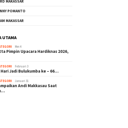
RD MAKASSAR
NNY POMANTO
AM MAKASSAR
A UTAMA
ATEGORI
Mei 4
tta Pimpin Upacara Hardiknas 2026,
ATEGORI
Februari 3
 Hari Jadi Bulukumba ke – 66…
ATEGORI
Januari 31
sampaikan Andi Makkasau Saat
u…
 hitam mahjong rekomendasi
slot online
mus slot gacor