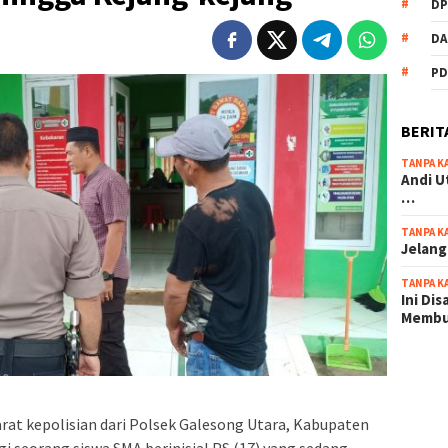
DP
DA
PD
BERIT
TANPA K
Andi U
…
TANPA K
Jelang
TANPA K
Ini Di
Memb
scatter
maxwin 
arat kepolisian dari Polsek Galesong Utara, Kabupaten
pola ru
i seorang siswa SMA berinisial PS (17) yang sedang