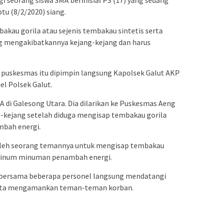
admin s
tu (8/2/2020) siang.
situs ju
bonus s
akau gorila atau sejenis tembakau sintetis serta
pakar p
 mengakibatkannya kejang-kejang dan harus
prediks
puskesmas itu dipimpin langsung Kapolsek Galut AKP
l Polsek Galut.
A di Galesong Utara. Dia dilarikan ke Puskesmas Aeng
g-kejang setelah diduga mengisap tembakau gorila
bah energi.
 oleh seorang temannya untuk mengisap tembakau
eminum minuman penambah energi.
 bersama beberapa personel langsung mendatangi
rta mengamankan teman-teman korban.