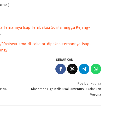
ame {
ksa Temannya Isap Tembakau Gorila hingga Kejang-
.
2/09/siswa-sma-di-takalar-dipaksa-temannya-isap-
ang/
SEBARKAN
Pos berikutnya
untuk
Klasemen Liga Italia usai Juventus Dikalahkan
Verona