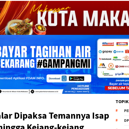
TOPIK
PE
alar Dipaksa Temannya Isap
DP
hingga Kejang-kejang