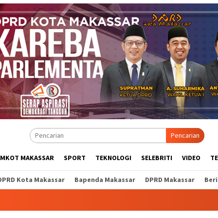
Pencarian
EMKOT MAKASSAR
SPORT
TEKNOLOGI
SELEBRITI
VIDEO
T
DPRD Kota Makassar
Bapenda Makassar
DPRD Makassar
Ber