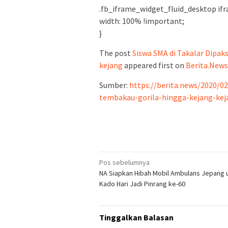
.fb_iframe_widget_fluid_desktop ifr
width: 100% !important;
}
The post
Siswa SMA di Takalar Dipa
kejang
appeared first on
Berita.News
Sumber:
https://berita.news/2020/0
tembakau-gorila-hingga-kejang-kej
Navigasi
Pos sebelumnya
NA Siapkan Hibah Mobil Ambulans Jepang 
pos
Kado Hari Jadi Pinrang ke-60
Tinggalkan Balasan