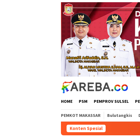
Loncat
ke
konten
HOME
PSM
PEMPROV SULSEL
P
PEMKOT MAKASSAR
Bulutangkis
Konten Spesial