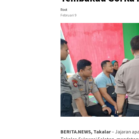
Root
Februari 9
BERITA.NEWS, Takalar
– Jajaran ap
Takalar, Sulawesi Selatan, mendatang