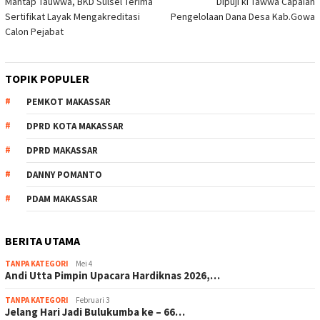
Mantap Tauwwa, BKD Sulsel Terima
Dipuji ki Tawwa Capaian
pos
Sertifikat Layak Mengakreditasi
Pengelolaan Dana Desa Kab.Gowa
Calon Pejabat
TOPIK POPULER
PEMKOT MAKASSAR
DPRD KOTA MAKASSAR
DPRD MAKASSAR
DANNY POMANTO
PDAM MAKASSAR
BERITA UTAMA
TANPA KATEGORI
Mei 4
Andi Utta Pimpin Upacara Hardiknas 2026,…
TANPA KATEGORI
Februari 3
Jelang Hari Jadi Bulukumba ke – 66…