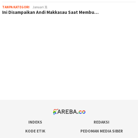
TANPA KATEGORI
Januari 31
Ini Disampaikan Andi Makkasau Saat Membu…
scatter hitam mahjong rekomendasi
maxwin slot online
pola rumus slot gacor
admin slot gacor
situs judi online
bonus scatter hitam mahjong
pakar pola gacor slot online
prediksi juara taruhan bola
INDEKS
REDAKSI
KODE ETIK
PEDOMAN MEDIA SIBER