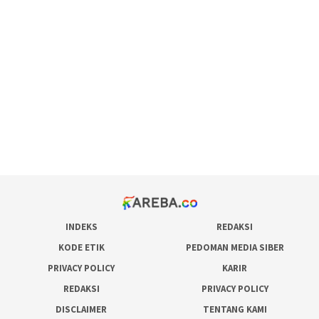
scatter hitam mahjong rekomendasi
maxwin slot online
pola rumus slot gacor
admin slot gacor
situs judi online
bonus scatter hitam mahjong
pakar pola gacor slot online
prediksi juara taruhan bola
INDEKS
REDAKSI
KODE ETIK
PEDOMAN MEDIA SIBER
PRIVACY POLICY
KARIR
REDAKSI
PRIVACY POLICY
DISCLAIMER
TENTANG KAMI