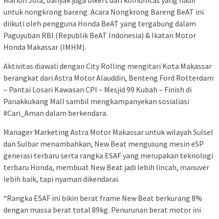
Marion Jola, banyak juga bikers dari komunitas yang hadir
untuk nongkrong bareng. Acara Nongkrong Bareng BeAT ini
diikuti oleh pengguna Honda BeAT yang tergabung dalam
Paguyuban RBI (Republik BeAT Indonesia) & Ikatan Motor
Honda Makassar (IMHM).
Aktivitas diawali dengan City Rolling mengitari Kota Makassar
berangkat dari Astra Motor Alauddin, Benteng Ford Rotterdam
– Pantai Losari Kawasan CPI – Mesjid 99 Kubah – Finish di
Panakkukang Mall sambil mengkampanyekan sosialiasi
#Cari_Aman dalam berkendara.
Manager Marketing Astra Motor Makassar untuk wilayah Sulsel
dan Sulbar menambahkan, New Beat mengusung mesin eSP
generasi terbaru serta rangka ESAF yang merupakan teknologi
terbaru Honda, membuat New Beat jadi lebih lincah, manuver
lebih baik, tapi nyaman dikendarai.
“Rangka ESAF ini bikin berat frame New Beat berkurang 8%
dengan massa berat total 89kg. Penurunan berat motor ini