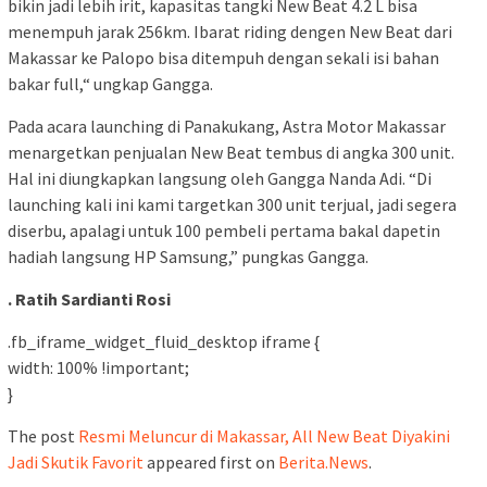
bikin jadi lebih irit, kapasitas tangki New Beat 4.2 L bisa
menempuh jarak 256km. Ibarat riding dengen New Beat dari
Makassar ke Palopo bisa ditempuh dengan sekali isi bahan
bakar full,“ ungkap Gangga.
Pada acara launching di Panakukang, Astra Motor Makassar
menargetkan penjualan New Beat tembus di angka 300 unit.
Hal ini diungkapkan langsung oleh Gangga Nanda Adi. “Di
launching kali ini kami targetkan 300 unit terjual, jadi segera
diserbu, apalagi untuk 100 pembeli pertama bakal dapetin
hadiah langsung HP Samsung,” pungkas Gangga.
. Ratih Sardianti Rosi
.fb_iframe_widget_fluid_desktop iframe {
width: 100% !important;
}
The post
Resmi Meluncur di Makassar, All New Beat Diyakini
Jadi Skutik Favorit
appeared first on
Berita.News
.