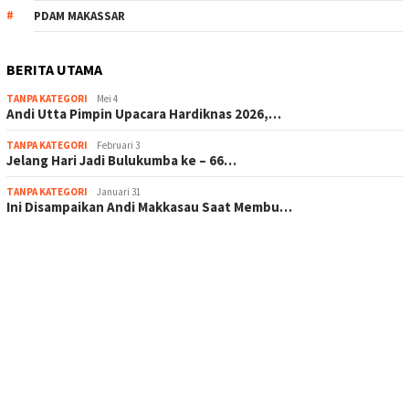
PDAM MAKASSAR
BERITA UTAMA
TANPA KATEGORI
Mei 4
Andi Utta Pimpin Upacara Hardiknas 2026,…
TANPA KATEGORI
Februari 3
Jelang Hari Jadi Bulukumba ke – 66…
TANPA KATEGORI
Januari 31
Ini Disampaikan Andi Makkasau Saat Membu…
scatter hitam mahjong rekomendasi
maxwin slot online
pola rumus slot gacor
admin slot gacor
situs judi online
bonus scatter hitam mahjong
pakar pola gacor slot online