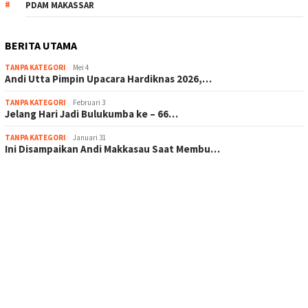
PDAM MAKASSAR
BERITA UTAMA
TANPA KATEGORI
Mei 4
Andi Utta Pimpin Upacara Hardiknas 2026,…
TANPA KATEGORI
Februari 3
Jelang Hari Jadi Bulukumba ke – 66…
TANPA KATEGORI
Januari 31
Ini Disampaikan Andi Makkasau Saat Membu…
scatter hitam mahjong rekomendasi
maxwin slot online
pola rumus slot gacor
admin slot gacor
situs judi online
bonus scatter hitam mahjong
pakar pola gacor slot online