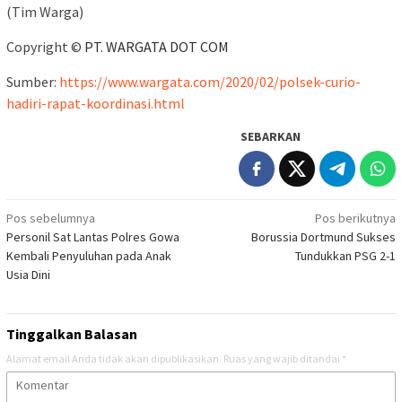
(Tim Warga)
Copyright ©
PT. WARGATA DOT COM
Sumber:
https://www.wargata.com/2020/02/polsek-curio-
hadiri-rapat-koordinasi.html
SEBARKAN
Navigasi
Pos sebelumnya
Pos berikutnya
Personil Sat Lantas Polres Gowa
Borussia Dortmund Sukses
pos
Kembali Penyuluhan pada Anak
Tundukkan PSG 2-1
Usia Dini
Tinggalkan Balasan
Alamat email Anda tidak akan dipublikasikan.
Ruas yang wajib ditandai
*