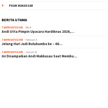
PDAM MAKASSAR
BERITA UTAMA
TANPA KATEGORI
Mei 4
Andi Utta Pimpin Upacara Hardiknas 2026,…
TANPA KATEGORI
Februari 3
Jelang Hari Jadi Bulukumba ke – 66…
TANPA KATEGORI
Januari 31
Ini Disampaikan Andi Makkasau Saat Membu…
scatter hitam mahjong rekomendasi
maxwin slot online
pola rumus slot gacor
admin slot gacor
situs judi online
bonus scatter hitam mahjong
pakar pola gacor slot online