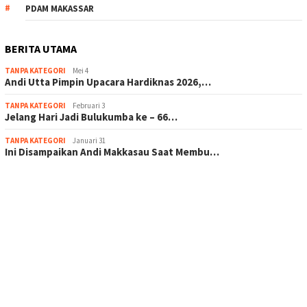
PDAM MAKASSAR
BERITA UTAMA
TANPA KATEGORI
Mei 4
Andi Utta Pimpin Upacara Hardiknas 2026,…
TANPA KATEGORI
Februari 3
Jelang Hari Jadi Bulukumba ke – 66…
TANPA KATEGORI
Januari 31
Ini Disampaikan Andi Makkasau Saat Membu…
scatter hitam mahjong rekomendasi
maxwin slot online
pola rumus slot gacor
admin slot gacor
situs judi online
bonus scatter hitam mahjong
pakar pola gacor slot online