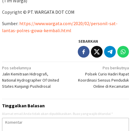
(Tim Warga)
Copyright ©
PT. WARGATA DOT COM
Sumber:
https://www.wargata.com/2020/02/personil-sat-
lantas-polres-gowa-kembali.html
SEBARKAN
Navigasi
Pos sebelumnya
Pos berikutnya
Jalin Kemitraan Hidrografi,
Polsek Curio Hadiri Rapat
pos
National Hydrographer Of United
Koordinasi Sensus Penduduk
States Kunjungi Pushidrosal
Online di Kecamatan
Tinggalkan Balasan
Alamat email Anda tidak akan dipublikasikan.
Ruas yang wajib ditandai
*