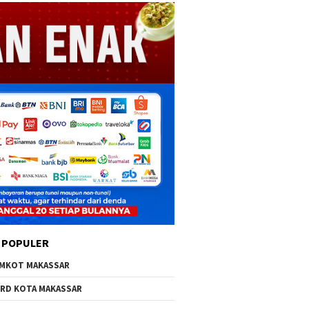
 POPULER
MKOT MAKASSAR
RD KOTA MAKASSAR