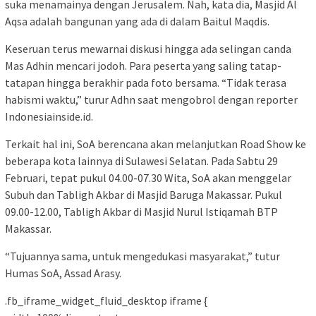
suka menamainya dengan Jerusalem. Nah, kata dia, Masjid Al
Aqsa adalah bangunan yang ada di dalam Baitul Maqdis.
Keseruan terus mewarnai diskusi hingga ada selingan canda
Mas Adhin mencari jodoh. Para peserta yang saling tatap-
tatapan hingga berakhir pada foto bersama. “Tidak terasa
habismi waktu,” turur Adhn saat mengobrol dengan reporter
Indonesiainside.id.
Terkait hal ini, SoA berencana akan melanjutkan Road Show ke
beberapa kota lainnya di Sulawesi Selatan. Pada Sabtu 29
Februari, tepat pukul 04.00-07.30 Wita, SoA akan menggelar
Subuh dan Tabligh Akbar di Masjid Baruga Makassar. Pukul
09.00-12.00, Tabligh Akbar di Masjid Nurul Istiqamah BTP
Makassar.
“Tujuannya sama, untuk mengedukasi masyarakat,” tutur
Humas SoA, Assad Arasy.
.fb_iframe_widget_fluid_desktop iframe {