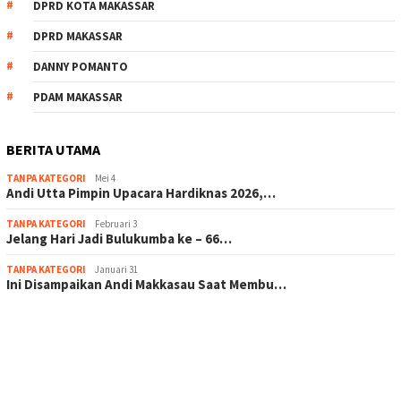
DPRD KOTA MAKASSAR
DPRD MAKASSAR
DANNY POMANTO
PDAM MAKASSAR
BERITA UTAMA
TANPA KATEGORI
Mei 4
Andi Utta Pimpin Upacara Hardiknas 2026,…
TANPA KATEGORI
Februari 3
Jelang Hari Jadi Bulukumba ke – 66…
TANPA KATEGORI
Januari 31
Ini Disampaikan Andi Makkasau Saat Membu…
scatter hitam mahjong rekomendasi
maxwin slot online
pola rumus slot gacor