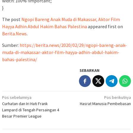
width: 100% !important;
}
The post
Ngopi Bareng Anak Muda di Makassar, Aktor Film
Hayya Adhin Abdul Hakim Bahas Palestina
appeared first on
Berita.News
.
Sumber:
https://berita.news/2020/02/29/ngopi-bareng-anak-
muda-di-makassar-aktor-film-hayya-adhin-abdul-hakim-
bahas-palestina/
SEBARKAN
Navigasi
Pos sebelumnya
Pos berikutnya
Curhatan dan Iri Hati Frank
Hasrat Manusia Pembebasan
pos
Lampard di Tengah Persaingan 4
Besar Premier League