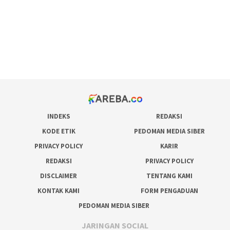
admin slot gacor
situs judi online
bonus scatter hitam mahjong
pakar pola gacor slot online
prediksi juara taruhan bola
INDEKS
REDAKSI
KODE ETIK
PEDOMAN MEDIA SIBER
PRIVACY POLICY
KARIR
REDAKSI
PRIVACY POLICY
DISCLAIMER
TENTANG KAMI
KONTAK KAMI
FORM PENGADUAN
PEDOMAN MEDIA SIBER
JARINGAN SOCIAL