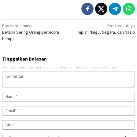
Navigasi
Pos sebelumnya
Pos berikutnya
Betapa Sering Orang Berbicara
Impian Naigu, Negara, dan Nasib
pos
Hampa
Tinggalkan Balasan
Alamat email Anda tidak akan dipublikasikan.
Ruas yang wajib ditandai
*