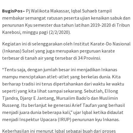
BugisPos–
Pj Walikota Makassar, Iqbal Suhaeb tampil
membakar semangat ratusan peserta ujian kenaikan sabuk dan
penurunan Kyu semester dua tahun latihan 2019-2020 di Tribun
Karebosi, minggu pagi (2/2/2020).
Kegiatan ini di selenggarakan oleh Institut Karate-Do Nasional
(Inkanas) Sulsel yang juga merupakan perguruan karate
terbesar di tanah air yang tersebar di 34 Provinsi.
“Tentu saja, dengan jumlah besar ini menjadikan Inkanas
mampu menciptakan atlet-atlet yang berkelas dunia. Kita
berharap tradisi ini terus dipertahankan dari waktu ke waktu
seperti yang kita lihat sampai sekarang. Sebutlah, Ellong
Tjandra, Djarqr E Jantang, Mursalim Bado’o dan Muslimin
Russeng. Itu berlanjut ke generasi Arief Taufan yang berhasil
menjadi juara dunia beberapa kali,” ujar Iqbal ketika didaulat
menjadi Inspektur Upacara (IRUP) penurunan kyu Inkanas.
Keberhasilan ini menurut Iqbal sebagai buah dari proses