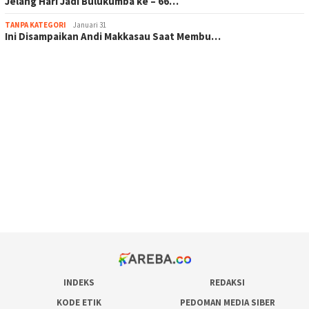
Jelang Hari Jadi Bulukumba ke – 66…
TANPA KATEGORI
Januari 31
Ini Disampaikan Andi Makkasau Saat Membu…
scatter hitam mahjong rekomendasi
maxwin slot online
pola rumus slot gacor
admin slot gacor
situs judi online
bonus scatter hitam mahjong
pakar pola gacor slot online
prediksi juara taruhan bola
INDEKS
REDAKSI
KODE ETIK
PEDOMAN MEDIA SIBER