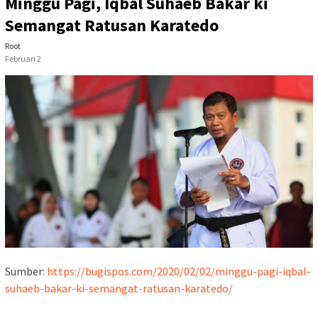
Minggu Pagi, Iqbal Suhaeb Bakar ki
Semangat Ratusan Karatedo
Root
Februari 2
Sumber:
https://bugispos.com/2020/02/02/minggu-pagi-iqbal-
suhaeb-bakar-ki-semangat-ratusan-karatedo/