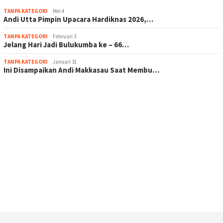
TANPA KATEGORI
Mei 4
Andi Utta Pimpin Upacara Hardiknas 2026,…
TANPA KATEGORI
Februari 3
Jelang Hari Jadi Bulukumba ke – 66…
TANPA KATEGORI
Januari 31
Ini Disampaikan Andi Makkasau Saat Membu…
scatter hitam mahjong rekomendasi
maxwin slot online
pola rumus slot gacor
admin slot gacor
situs judi online
bonus scatter hitam mahjong
pakar pola gacor slot online
prediksi juara taruhan bola