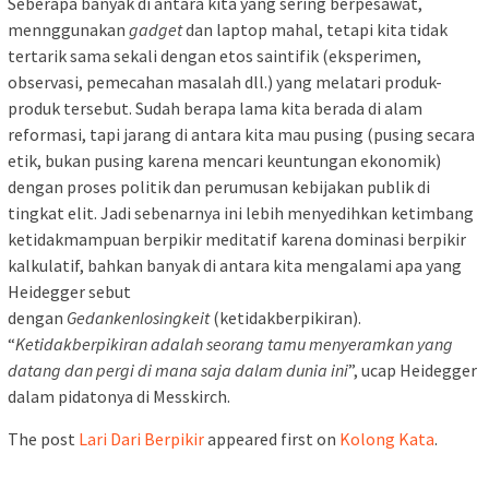
Seberapa banyak di antara kita yang sering berpesawat,
mennggunakan
gadget
dan laptop mahal, tetapi kita tidak
tertarik sama sekali dengan etos saintifik (eksperimen,
observasi, pemecahan masalah dll.) yang melatari produk-
produk tersebut. Sudah berapa lama kita berada di alam
reformasi, tapi jarang di antara kita mau pusing (pusing secara
etik, bukan pusing karena mencari keuntungan ekonomik)
dengan proses politik dan perumusan kebijakan publik di
tingkat elit. Jadi sebenarnya ini lebih menyedihkan ketimbang
ketidakmampuan berpikir meditatif karena dominasi berpikir
kalkulatif, bahkan banyak di antara kita mengalami apa yang
Heidegger sebut
dengan
Gedankenlosingkeit
(ketidakberpikiran).
“
Ketidakberpikiran adalah seorang tamu menyeramkan yang
datang dan pergi di mana saja dalam dunia ini
”, ucap Heidegger
dalam pidatonya di Messkirch.
The post
Lari Dari Berpikir
appeared first on
Kolong Kata
.