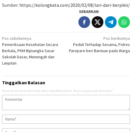
Sumber:
https://kolongkata.com/2020/02/08/lari-dari-berpikir/
SEBARKAN
Navigasi
Pos sebelumnya
Pos berikutnya
Pemeriksaan Kesehatan Secara
Peduli Terhadap Sesama, Polres
pos
Berkala, PKM Bijinangka Sasar
Parepare beri Bantuan pada Warga
Sekolah Dasar, Menengah dan
Lanjutan
Tinggalkan Balasan
Alamat email Anda tidak akan dipublikasikan.
Ruas yang wajib ditandai
*