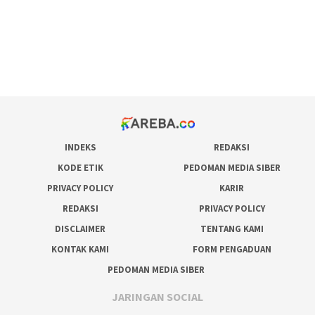
situs judi online
bonus scatter hitam mahjong
pakar pola gacor slot online
prediksi juara taruhan bola
INDEKS
REDAKSI
KODE ETIK
PEDOMAN MEDIA SIBER
PRIVACY POLICY
KARIR
REDAKSI
PRIVACY POLICY
DISCLAIMER
TENTANG KAMI
KONTAK KAMI
FORM PENGADUAN
PEDOMAN MEDIA SIBER
JARINGAN SOCIAL