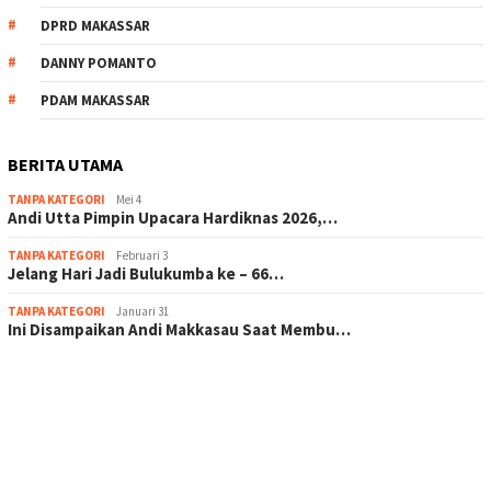
DPRD MAKASSAR
DANNY POMANTO
PDAM MAKASSAR
BERITA UTAMA
TANPA KATEGORI
Mei 4
Andi Utta Pimpin Upacara Hardiknas 2026,…
TANPA KATEGORI
Februari 3
Jelang Hari Jadi Bulukumba ke – 66…
TANPA KATEGORI
Januari 31
Ini Disampaikan Andi Makkasau Saat Membu…
scatter hitam mahjong rekomendasi
maxwin slot online
pola rumus slot gacor
admin slot gacor