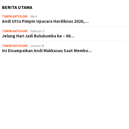
BERITA UTAMA
TANPA KATEGORI
Mei 4
Andi Utta Pimpin Upacara Hardiknas 2026,…
TANPA KATEGORI
Februari 3
Jelang Hari Jadi Bulukumba ke – 66…
TANPA KATEGORI
Januari 31
Ini Disampaikan Andi Makkasau Saat Membu…
scatter hitam mahjong rekomendasi
maxwin slot online
pola rumus slot gacor
admin slot gacor
situs judi online
bonus scatter hitam mahjong
pakar pola gacor slot online
prediksi juara taruhan bola