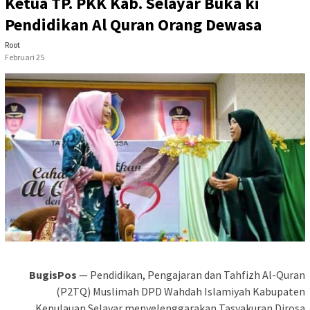
Ketua TP. PKK Kab. Selayar Buka ki
Pendidikan Al Quran Orang Dewasa
Root
Februari 25
BugisPos
— Pendidikan, Pengajaran dan Tahfizh Al-Quran
(P2TQ) Muslimah DPD Wahdah Islamiyah Kabupaten
Kepulauan Selayar menyelenggarakan Tasyakuran Dirosa