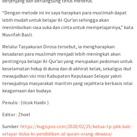
berjenjang dan berlangsung terus menerus.
“Dengan metode ini ini saya harapkan para muslimah dapat
lebih mudah untuk belajar Al-Qur’an sehingga akan
menimbulkan rasa suka dan cinta untuk mempelajarinya,” kata
Musrifah Basli.
Melalui Tasyakuran Dirosa tersebut, ia mengharapkan
kesadaran para muslimah menjadi lebih meningkat akan
pentingnya belajar Al-Qur’an yang merupakan pedoman untuk
keselamatan hidup di dunia dan di akhirat kelak, sekaligus ikut
mewujudkan visi misi Kabupaten Kepulauan Selayar yakni
terwujudnya masyarakat maritim yang sejahtera berbasis nilai
keagamaan dan budaya.
Penulis : (Ucok Haidir )
Editor : Zhoel
Sumber:
https://bugispos.com/2020/02/25/ketua-tp-pkk-kab-
selayar-buka-ki-pendidikan-al-quran-orang-dewasa/