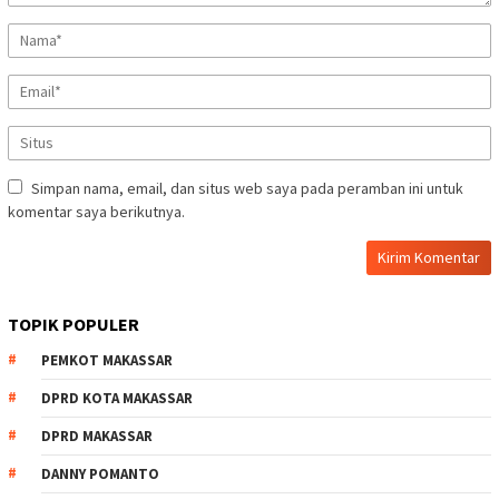
Simpan nama, email, dan situs web saya pada peramban ini untuk
komentar saya berikutnya.
TOPIK POPULER
PEMKOT MAKASSAR
DPRD KOTA MAKASSAR
DPRD MAKASSAR
DANNY POMANTO