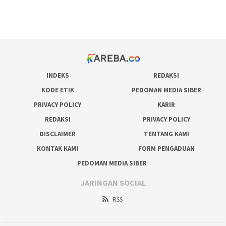
pakar pola gacor slot online
prediksi juara taruhan bola
INDEKS
REDAKSI
KODE ETIK
PEDOMAN MEDIA SIBER
PRIVACY POLICY
KARIR
REDAKSI
PRIVACY POLICY
DISCLAIMER
TENTANG KAMI
KONTAK KAMI
FORM PENGADUAN
PEDOMAN MEDIA SIBER
JARINGAN SOCIAL
RSS