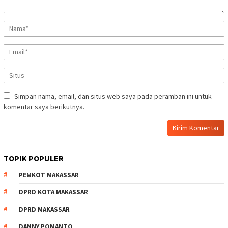
Simpan nama, email, dan situs web saya pada peramban ini untuk
komentar saya berikutnya.
TOPIK POPULER
PEMKOT MAKASSAR
DPRD KOTA MAKASSAR
DPRD MAKASSAR
DANNY POMANTO