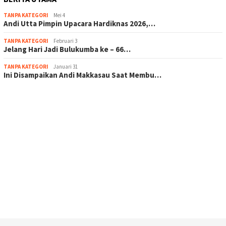
TANPA KATEGORI
Mei 4
Andi Utta Pimpin Upacara Hardiknas 2026,…
TANPA KATEGORI
Februari 3
Jelang Hari Jadi Bulukumba ke – 66…
TANPA KATEGORI
Januari 31
Ini Disampaikan Andi Makkasau Saat Membu…
scatter hitam mahjong rekomendasi
maxwin slot online
pola rumus slot gacor
admin slot gacor
situs judi online
bonus scatter hitam mahjong
pakar pola gacor slot online
prediksi juara taruhan bola