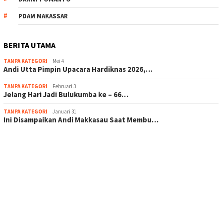
PDAM MAKASSAR
BERITA UTAMA
TANPA KATEGORI
Mei 4
Andi Utta Pimpin Upacara Hardiknas 2026,…
TANPA KATEGORI
Februari 3
Jelang Hari Jadi Bulukumba ke – 66…
TANPA KATEGORI
Januari 31
Ini Disampaikan Andi Makkasau Saat Membu…
scatter hitam mahjong rekomendasi
maxwin slot online
pola rumus slot gacor
admin slot gacor
situs judi online
bonus scatter hitam mahjong