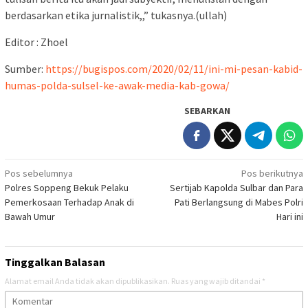
berdasarkan etika jurnalistik,,” tukasnya.(ullah)
Editor : Zhoel
Sumber:
https://bugispos.com/2020/02/11/ini-mi-pesan-kabid-
humas-polda-sulsel-ke-awak-media-kab-gowa/
SEBARKAN
Navigasi
Pos sebelumnya
Pos berikutnya
Polres Soppeng Bekuk Pelaku
Sertijab Kapolda Sulbar dan Para
pos
Pemerkosaan Terhadap Anak di
Pati Berlangsung di Mabes Polri
Bawah Umur
Hari ini
Tinggalkan Balasan
Alamat email Anda tidak akan dipublikasikan.
Ruas yang wajib ditandai
*