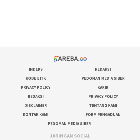
situs judi online
bonus scatter hitam mahjong
pakar pola gacor slot online
prediksi juara taruhan bola
INDEKS
REDAKSI
KODE ETIK
PEDOMAN MEDIA SIBER
PRIVACY POLICY
KARIR
REDAKSI
PRIVACY POLICY
DISCLAIMER
TENTANG KAMI
KONTAK KAMI
FORM PENGADUAN
PEDOMAN MEDIA SIBER
JARINGAN SOCIAL