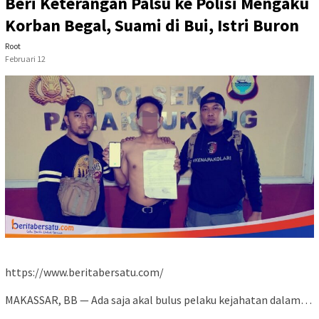
Beri Keterangan Palsu ke Polisi Mengaku
Korban Begal, Suami di Bui, Istri Buron
Root
Februari 12
https://www.beritabersatu.com/
MAKASSAR, BB — Ada saja akal bulus pelaku kejahatan dalam…