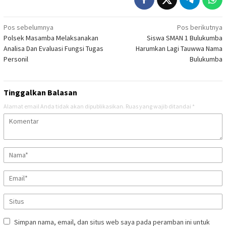
Navigasi
Pos sebelumnya
Pos berikutnya
Polsek Masamba Melaksanakan
Siswa SMAN 1 Bulukumba
pos
Analisa Dan Evaluasi Fungsi Tugas
Harumkan Lagi Tauwwa Nama
Personil
Bulukumba
Tinggalkan Balasan
Alamat email Anda tidak akan dipublikasikan.
Ruas yang wajib ditandai
*
Simpan nama, email, dan situs web saya pada peramban ini untuk