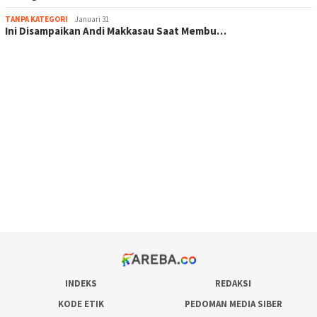
TANPA KATEGORI
Januari 31
Ini Disampaikan Andi Makkasau Saat Membu…
scatter hitam mahjong rekomendasi
maxwin slot online
pola rumus slot gacor
admin slot gacor
situs judi online
bonus scatter hitam mahjong
pakar pola gacor slot online
prediksi juara taruhan bola
INDEKS
REDAKSI
KODE ETIK
PEDOMAN MEDIA SIBER