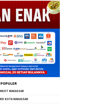
 POPULER
MKOT MAKASSAR
RD KOTA MAKASSAR