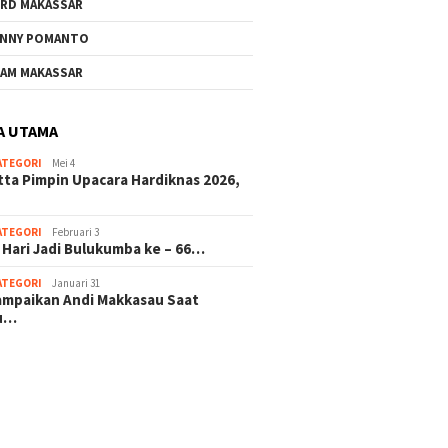
RD MAKASSAR
NNY POMANTO
AM MAKASSAR
A UTAMA
ATEGORI
Mei 4
tta Pimpin Upacara Hardiknas 2026,
ATEGORI
Februari 3
 Hari Jadi Bulukumba ke – 66…
ATEGORI
Januari 31
sampaikan Andi Makkasau Saat
u…
 hitam mahjong rekomendasi
slot online
mus slot gacor