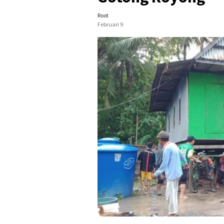
Root
Februari 9