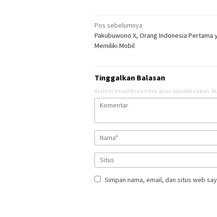
Navigasi
Pos sebelumnya
Pakubuwono X, Orang Indonesia Pertama 
pos
Memiliki Mobil
Tinggalkan Balasan
Alamat email Anda tidak akan dipublikasikan.
Ru
Simpan nama, email, dan situs web say