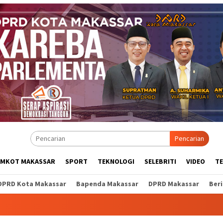
Pencarian
EMKOT MAKASSAR
SPORT
TEKNOLOGI
SELEBRITI
VIDEO
T
DPRD Kota Makassar
Bapenda Makassar
DPRD Makassar
Ber