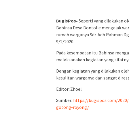
BugisPos-
Seperti yang dilakukan o
Babinsa Desa Bontolie mengajak wa
rumah warganya Sdr. Adb Rahman Dg.
9/2/2020.
Pada kesempatan itu Babinsa mengat
melaksanakan kegiatan yang sifatny
Dengan kegiatan yang dilakukan ole
kesulitan warganya dan sangat dires
Editor :Zhoel
Sumber:
https://bugispos.com/2020
gotong-royong/