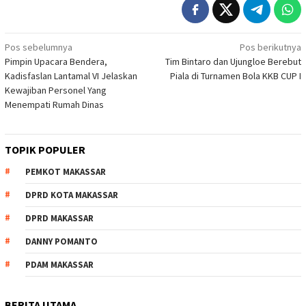
Navigasi
Pos sebelumnya
Pos berikutnya
Pimpin Upacara Bendera,
Tim Bintaro dan Ujungloe Berebut
pos
Kadisfaslan Lantamal VI Jelaskan
Piala di Turnamen Bola KKB CUP I
Kewajiban Personel Yang
Menempati Rumah Dinas
TOPIK POPULER
PEMKOT MAKASSAR
DPRD KOTA MAKASSAR
DPRD MAKASSAR
DANNY POMANTO
PDAM MAKASSAR
BERITA UTAMA