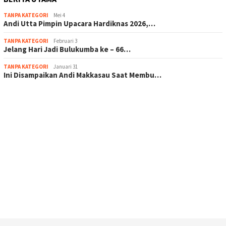
TANPA KATEGORI
Mei 4
Andi Utta Pimpin Upacara Hardiknas 2026,…
TANPA KATEGORI
Februari 3
Jelang Hari Jadi Bulukumba ke – 66…
TANPA KATEGORI
Januari 31
Ini Disampaikan Andi Makkasau Saat Membu…
scatter hitam mahjong rekomendasi
maxwin slot online
pola rumus slot gacor
admin slot gacor
situs judi online
bonus scatter hitam mahjong
pakar pola gacor slot online
prediksi juara taruhan bola