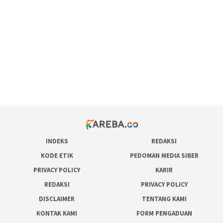
maxwin slot online
pola rumus slot gacor
admin slot gacor
situs judi online
bonus scatter hitam mahjong
pakar pola gacor slot online
prediksi juara taruhan bola
INDEKS
REDAKSI
KODE ETIK
PEDOMAN MEDIA SIBER
PRIVACY POLICY
KARIR
REDAKSI
PRIVACY POLICY
DISCLAIMER
TENTANG KAMI
KONTAK KAMI
FORM PENGADUAN