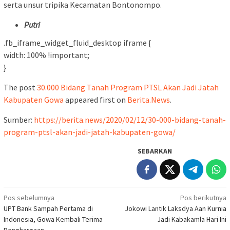
serta unsur tripika Kecamatan Bontonompo.
Putri
.fb_iframe_widget_fluid_desktop iframe {
width: 100% !important;
}
The post
30.000 Bidang Tanah Program PTSL Akan Jadi Jatah
Kabupaten Gowa
appeared first on
Berita.News
.
Sumber:
https://berita.news/2020/02/12/30-000-bidang-tanah-
program-ptsl-akan-jadi-jatah-kabupaten-gowa/
SEBARKAN
Navigasi
Pos sebelumnya
Pos berikutnya
UPT Bank Sampah Pertama di
Jokowi Lantik Laksdya Aan Kurnia
pos
Indonesia, Gowa Kembali Terima
Jadi Kabakamla Hari Ini