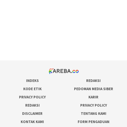
maxwin slot online
pola rumus slot gacor
admin slot gacor
situs judi online
bonus scatter hitam mahjong
pakar pola gacor slot online
prediksi juara taruhan bola
INDEKS
REDAKSI
KODE ETIK
PEDOMAN MEDIA SIBER
PRIVACY POLICY
KARIR
REDAKSI
PRIVACY POLICY
DISCLAIMER
TENTANG KAMI
KONTAK KAMI
FORM PENGADUAN