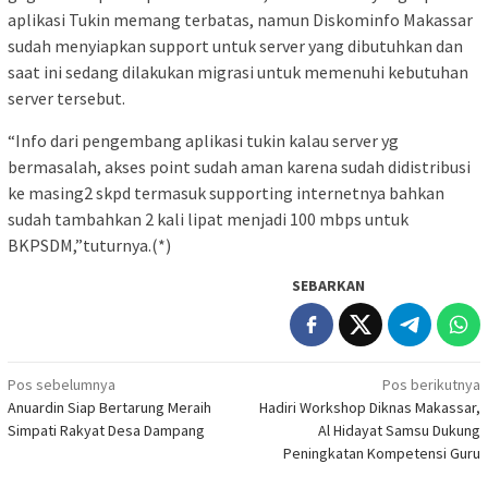
aplikasi Tukin memang terbatas, namun Diskominfo Makassar
sudah menyiapkan support untuk server yang dibutuhkan dan
saat ini sedang dilakukan migrasi untuk memenuhi kebutuhan
server tersebut.
“Info dari pengembang aplikasi tukin kalau server yg
bermasalah, akses point sudah aman karena sudah didistribusi
ke masing2 skpd termasuk supporting internetnya bahkan
sudah tambahkan 2 kali lipat menjadi 100 mbps untuk
BKPSDM,”tuturnya.(*)
SEBARKAN
Navigasi
Pos sebelumnya
Pos berikutnya
Anuardin Siap Bertarung Meraih
Hadiri Workshop Diknas Makassar,
pos
Simpati Rakyat Desa Dampang
Al Hidayat Samsu Dukung
Peningkatan Kompetensi Guru