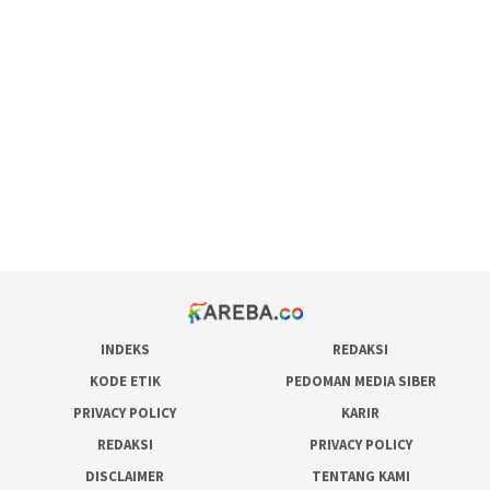
scatter hitam mahjong rekomendasi
maxwin slot online
pola rumus slot gacor
admin slot gacor
situs judi online
bonus scatter hitam mahjong
pakar pola gacor slot online
prediksi juara taruhan bola
INDEKS
REDAKSI
KODE ETIK
PEDOMAN MEDIA SIBER
PRIVACY POLICY
KARIR
REDAKSI
PRIVACY POLICY
DISCLAIMER
TENTANG KAMI