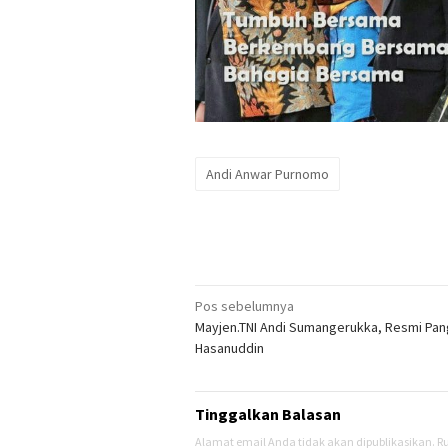
Andi Anwar Purnomo
Navigasi
Pos sebelumnya
Mayjen.TNI Andi Sumangerukka, Resmi Pa
pos
Hasanuddin
Tinggalkan Balasan
Alamat email Anda tidak akan dipublikasikan.
Ru