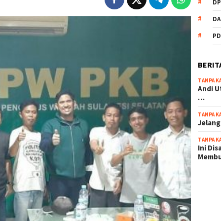
DP
DA
PD
BERIT
TANPA K
Andi U
…
TANPA K
Jelang
TANPA K
Ini Di
Memb
scatter
maxwin 
pola ru