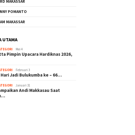
RD MAKASSAR
NNY POMANTO
AM MAKASSAR
A UTAMA
ATEGORI
Mei 4
tta Pimpin Upacara Hardiknas 2026,
ATEGORI
Februari 3
 Hari Jadi Bulukumba ke – 66…
ATEGORI
Januari 31
sampaikan Andi Makkasau Saat
u…
 hitam mahjong rekomendasi
slot online
mus slot gacor