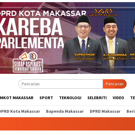
Pencarian
EMKOT MAKASSAR
SPORT
TEKNOLOGI
SELEBRITI
VIDEO
T
DPRD Kota Makassar
Bapenda Makassar
DPRD Makassar
Ber