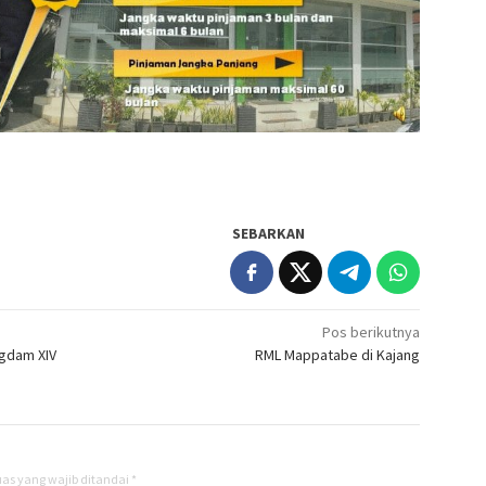
SEBARKAN
Pos berikutnya
ngdam XIV
RML Mappatabe di Kajang
as yang wajib ditandai
*