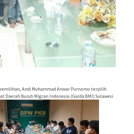
admin s
situs ju
bonus s
pakar p
prediks
 pemilihan, Andi Muhammad Anwar Purnomo terpilih
at Daerah Buruh Migran Indonesia (Garda BMI) Sulawesi