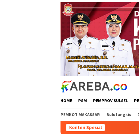
Loncat
ke
konten
HOME
PSM
PEMPROV SULSEL
P
PEMKOT MAKASSAR
Bulutangkis
Konten Spesial